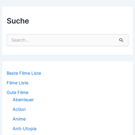
navigation
Suche
S
u
c
h
e
n
n
Beste Filme Liste
a
Filme Liste
c
h
Gute Filme
:
Abenteuer
Action
Anime
Anti-Utopia