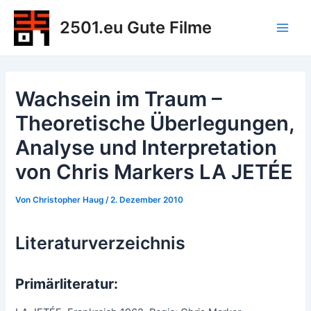
Zum
2501.eu Gute Filme
Inhalt
Main
springen
Men
Wachsein im Traum –
Theoretische Überlegungen,
Analyse und Interpretation
von Chris Markers LA JETÉE
Von
Christopher Haug
/
2. Dezember 2010
Literaturverzeichnis
Primärliteratur: