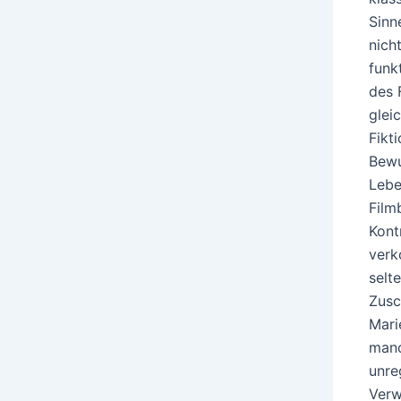
Sinn
nich
funk
des 
glei
Fikt
Bewu
Lebe
Film
Kont
verk
selt
Zusc
Mari
manc
unre
Ver