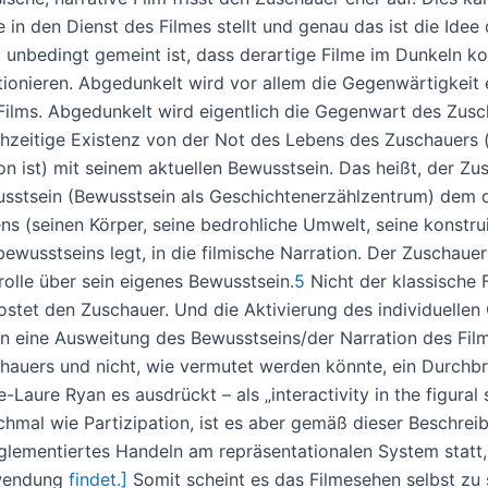
e in den Dienst des Filmes stellt und genau das ist die Id
t unbedingt gemeint ist, dass derartige Filme im Dunkeln 
tionieren. Abgedunkelt wird vor allem die Gegenwärtigkeit
Films. Abgedunkelt wird eigentlich die Gegenwart des Zusc
chzeitige Existenz von der Not des Lebens des Zuschauers (
ion ist) mit seinem aktuellen Bewusstsein. Das heißt, der Zu
sstsein (Bewusstsein als Geschichtenerzählzentrum) dem d
ns (seinen Körper, seine bedrohliche Umwelt, seine konstrui
bewusstseins legt, in die filmische Narration. Der Zuschauer
rolle über sein eigenes Bewusstsein.
5
Nicht der klassische 
ostet den Zuschauer. Und die Aktivierung des individuellen
en eine Ausweitung des Bewusstseins/der Narration des Fil
hauers und nicht, wie vermutet werden könnte, ein Durchbr
e-Laure Ryan es ausdrückt – als „interactivity in the figural
hmal wie Partizipation, ist es aber gemäß dieser Beschreib
glementiertes Handeln am repräsentationalen System statt,
wendung
findet.]
Somit scheint es das Filmesehen selbst zu 