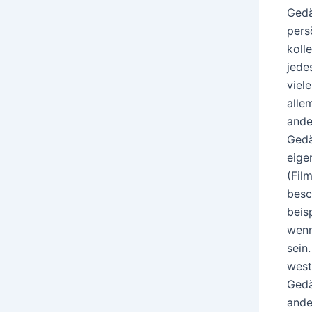
Gedä
pers
koll
jede
viel
alle
ande
Gedä
eige
(Fil
besc
beis
wenn
sein
west
Gedä
ande