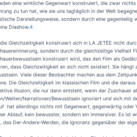
faden eine wirkliche Gegenwart konstruiert, die zwar nichts 
hrung zu tun hat, wie sie uns tagtäglich in der Welt begegne
istische Darstellungsweise, sondern durch eine gegenteilig
eine Diashow.
4
die Gleichzeitigkeit konstruiert sich in LA JETÉE nicht du
hauererinnerung, sondern durch die gleichzeitige Vielheit 
hauerbewusstsein konstruiert wird, das den Film als Gedäch
ären, dass Gleichzeitigkeit an sich nicht existiert. Sie hä
sstsein. Viele dieser Beobachter machen aus dem Zeitpunkt 
ne. Die Gleichzeitigkeit im klassischen Film und die daraus
ektive Illusion, die nur dann entsteht, wenn der Zuschauer a
en/Welten/Narrationen/Bewusstsein ignoriert und sich mit d
uf hat allerdings nichts mit Gegenwart, gegenwärtig oder V
er Ablauf, kein bewusster, sondern ein immersiver. Es ist w
l, das Der-Andere-Werden, die Ignoranz gegenüber der eig