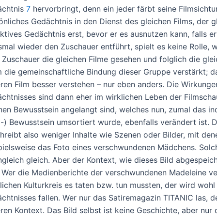
chtnis
7
hervorbringt, denn ein jeder färbt seine Filmsichtun
önliches Gedächtnis in den Dienst des gleichen Films, der g
ektives Gedächtnis erst, bevor er es ausnutzen kann, falls 
smal wieder den Zuschauer entführt, spielt es keine Rolle,
e Zuschauer die gleichen Filme gesehen und folglich die gle
m die gemeinschaftliche Bindung dieser Gruppe verstärkt; da
ren Film besser verstehen – nur eben anders. Die Wirkunge
chtnisses sind dann eher im wirklichen Leben der Filmscha
nen Bewusstsein angelangt sind, welches nun, zumal das in
m-) Bewusstsein umsortiert wurde, ebenfalls verändert ist.
hreibt also weniger Inhalte wie Szenen oder Bilder, mit de
pielsweise das Foto eines verschwundenen Mädchens. Solches
gleich gleich. Aber der Kontext, wie dieses Bild abgespeich
. Wer die Medienberichte der verschwundenen Madeleine ve
lichen Kulturkreis es taten bzw. tun mussten, der wird wohl 
chtnisses fallen. Wer nur das Satiremagazin TITANIC las, de
ren Kontext. Das Bild selbst ist keine Geschichte, aber nur