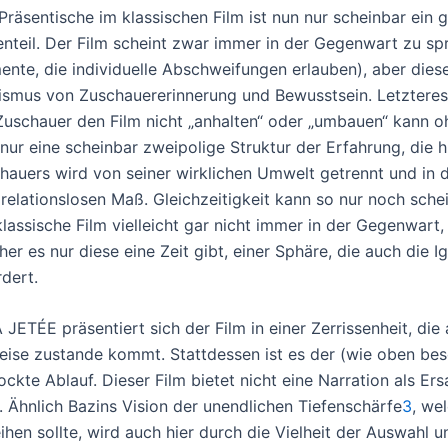
Präsentische im klassischen Film ist nun nur scheinbar ein 
nteil. Der Film scheint zwar immer in der Gegenwart zu spr
nte, die individuelle Abschweifungen erlauben), aber dies
ismus von Zuschauererinnerung und Bewusstsein. Letzteres 
Zuschauer den Film nicht „anhalten“ oder „umbauen“ kann oh
 nur eine scheinbar zweipolige Struktur der Erfahrung, die 
hauers wird von seiner wirklichen Umwelt getrennt und in de
relationslosen Maß. Gleichzeitigkeit kann so nur noch sch
klassische Film vielleicht gar nicht immer in der Gegenwart, 
her es nur diese eine Zeit gibt, einer Sphäre, die auch die 
rdert.
A JETÉE präsentiert sich der Film in einer Zerrissenheit, die
reise zustande kommt. Stattdessen ist es der (wie oben be
ockte Ablauf. Dieser Film bietet nicht eine Narration als Er
e. Ähnlich Bazins Vision der unendlichen Tiefenschärfe
3
, we
eihen sollte, wird auch hier durch die Vielheit der Auswahl 