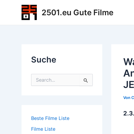
Zum
2501.eu Gute Filme
Inhalt
springen
Suche
Wa
An
S
J
u
c
h
Von
C
e
n
2.3
n
Beste Filme Liste
a
c
Filme Liste
h