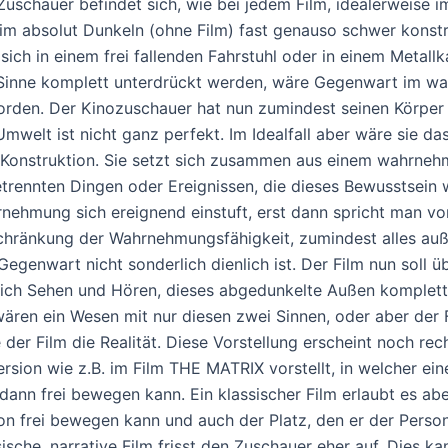
Zuschauer befindet sich, wie bei jedem Film, idealerweise 
 im absolut Dunkeln (ohne Film) fast genauso schwer konst
sich in einem frei fallenden Fahrstuhl oder in einem Metall
 Sinne komplett unterdrückt werden, wäre Gegenwart im w
rden. Der Kinozuschauer hat nun zumindest seinen Körpe
Umwelt ist nicht ganz perfekt. Im Idealfall aber wäre sie d
 Konstruktion. Sie setzt sich zusammen aus einem wahrne
trennten Dingen oder Ereignissen, die dieses Bewusstsein 
nehmung sich ereignend einstuft, erst dann spricht man von
chränkung der Wahrnehmungsfähigkeit, zumindest alles auße
Gegenwart nicht sonderlich dienlich ist. Der Film nun soll 
ich Sehen und Hören, dieses abgedunkelte Außen komplett f
wären ein Wesen mit nur diesen zwei Sinnen, oder aber der 
 der Film die Realität. Diese Vorstellung erscheint noch rec
rsion wie z.B. im Film THE MATRIX vorstellt, in welcher eine 
 dann frei bewegen kann. Ein klassischer Film erlaubt es abe
ion frei bewegen kann und auch der Platz, den er der Persona
sische, narrative Film frisst den Zuschauer eher auf. Dies k