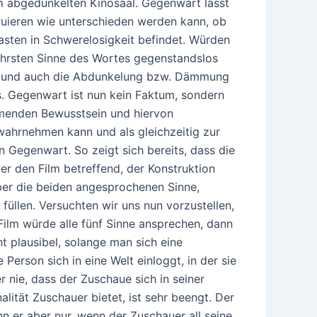
im abgedunkelten Kinosaal. Gegenwart lässt
ruieren wie unterschieden werden kann, ob
kasten in Schwerelosigkeit befindet. Würden
ahrsten Sinne des Wortes gegenstandslos
r und auch die Abdunkelung bzw. Dämmung
as. Gegenwart ist nun kein Faktum, sondern
hmenden Bewusstsein und hiervon
wahrnehmen kann und als gleichzeitig zur
 Gegenwart. So zeigt sich bereits, dass die
r den Film betreffend, der Konstruktion
über die beiden angesprochenen Sinne,
üllen. Versuchten wir uns nun vorzustellen,
Film würde alle fünf Sinne ansprechen, dann
ht plausibel, solange man sich eine
Person sich in eine Welt einloggt, in der sie
r nie, dass der Zuschaue sich in seiner
lität Zuschauer bietet, ist sehr beengt. Der
ann er aber nur, wenn der Zuschauer all seine