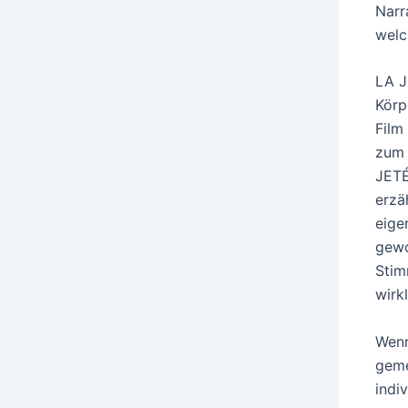
Narr
welc
LA J
Körp
Film
zum 
JETÉ
erzä
eige
gewo
Stim
wirkl
Wenn
geme
indi