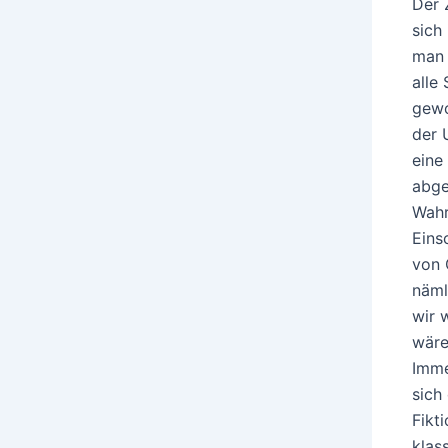
Der 
sich
man 
alle
gewo
der 
eine
abge
Wahr
Eins
von 
näml
wir 
wäre
Imme
sich
Fikt
klas