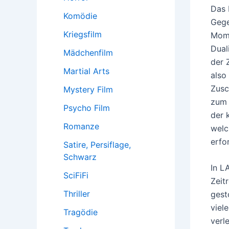
Das 
Komödie
Gege
Kriegsfilm
Mome
Dual
Mädchenfilm
der 
Martial Arts
also
Zusc
Mystery Film
zum 
Psycho Film
der 
Romanze
welc
erfo
Satire, Persiflage,
Schwarz
In L
SciFiFi
Zeit
Thriller
gest
viel
Tragödie
verl