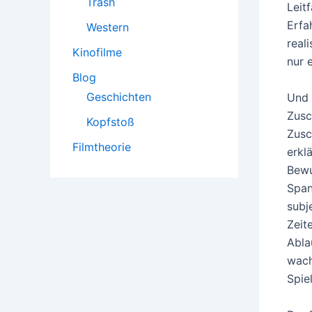
Trash
Leit
Erfa
Western
real
Kinofilme
nur 
Blog
Geschichten
Und 
Zusc
Kopfstoß
Zusc
Filmtheorie
erkl
Bewu
Span
subj
Zeit
Abla
wach
Spie