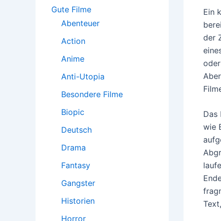
:
Gute Filme
Ein 
Abenteuer
bere
der 
Action
eine
Anime
oder
Aber
Anti-Utopia
Film
Besondere Filme
Biopic
Das 
wie 
Deutsch
aufg
Drama
Abgr
Fantasy
lauf
Ende
Gangster
frag
Historien
Text
Horror