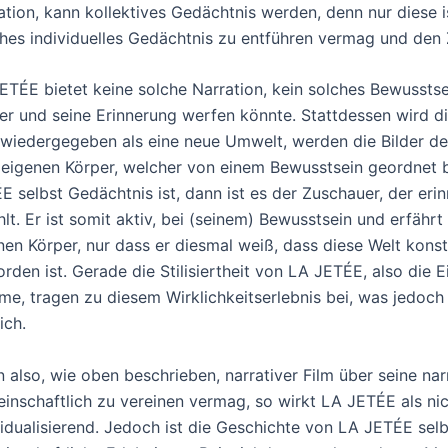
ation, kann kollektives Gedächtnis werden, denn nur diese is
hes individuelles Gedächtnis zu entführen vermag und den Z
ETÉE bietet keine solche Narration, kein solches Bewusstse
er und seine Erinnerung werfen könnte. Stattdessen wird 
 wiedergegeben als eine neue Umwelt, werden die Bilder d
eigenen Körper, welcher von einem Bewusstsein geordnet 
E selbst Gedächtnis ist, dann ist es der Zuschauer, der erinn
hlt. Er ist somit aktiv, bei (seinem) Bewusstsein und erfährt
nen Körper, nur dass er diesmal weiß, dass diese Welt konstr
rden ist. Gerade die Stilisiertheit von LA JETÉE, also die E
me, tragen zu diesem Wirklichkeitserlebnis bei, was jedoch 
ich.
 also, wie oben beschrieben, narrativer Film über seine narr
inschaftlich zu vereinen vermag, so wirkt LA JETÉE als nic
vidualisierend. Jedoch ist die Geschichte von LA JETÉE sel