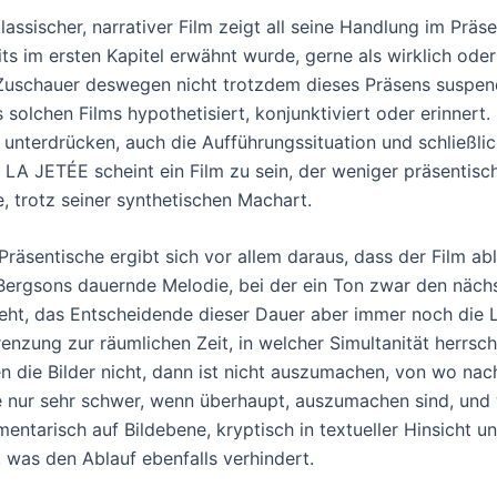
klassischer, narrativer Film zeigt all seine Handlung im Präs
its im ersten Kapitel erwähnt wurde, gerne als wirklich oder
Zuschauer deswegen nicht trotzdem dieses Präsens suspen
s solchen Films hypothetisiert, konjunktiviert oder erinnert
 unterdrücken, auch die Aufführungssituation und schließli
 LA JETÉE scheint ein Film zu sein, der weniger präsentisch
e, trotz seiner synthetischen Machart.
Präsentische ergibt sich vor allem daraus, dass der Film ab
Bergsons dauernde Melodie, bei der ein Ton zwar den näc
eht, das Entscheidende dieser Dauer aber immer noch die L
enzung zur räumlichen Zeit, in welcher Simultanität herrsch
en die Bilder nicht, dann ist nicht auszumachen, von wo na
 nur sehr schwer, wenn überhaupt, auszumachen sind, und we
mentarisch auf Bildebene, kryptisch in textueller Hinsicht
, was den Ablauf ebenfalls verhindert.