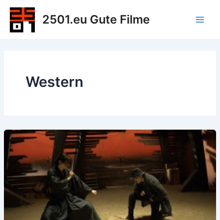
Zum
2501.eu Gute Filme
Inhalt
Main
springen
Men
Western