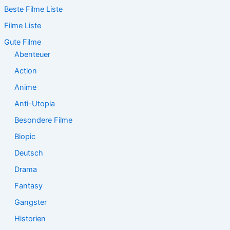
Beste Filme Liste
h
e
Filme Liste
n
n
Gute Filme
a
Abenteuer
c
Action
h
:
Anime
Anti-Utopia
Besondere Filme
Biopic
Deutsch
Drama
Fantasy
Gangster
Historien