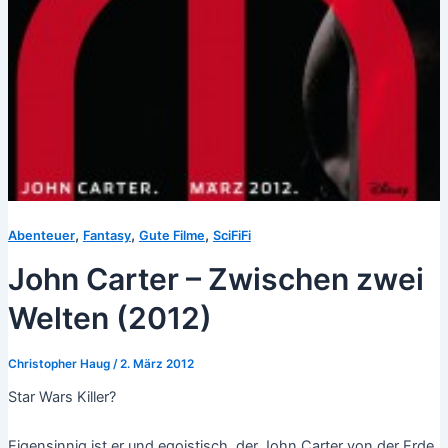
,
,
,
Abenteuer
Fantasy
Gute Filme
SciFiFi
John Carter – Zwischen zwei
Welten (2012)
Christopher Haug
/
2. März 2012
Star Wars Killer?
Eigensinnig ist er und egoistisch, der John Carter von der Erde.