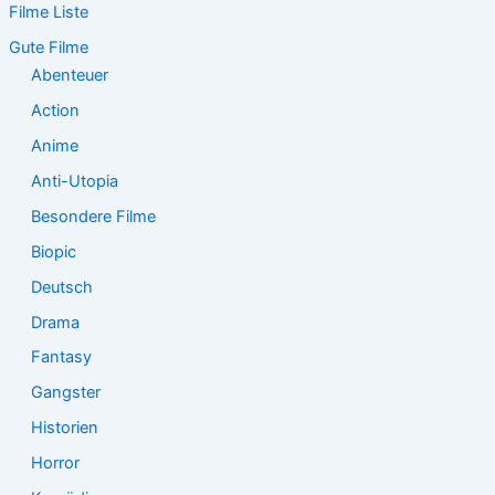
Filme Liste
n
n
Gute Filme
a
Abenteuer
c
Action
h
:
Anime
Anti-Utopia
Besondere Filme
Biopic
Deutsch
Drama
Fantasy
Gangster
Historien
Horror