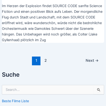
Im Herzen der Explosion findet SOURCE CODE sanfte Science
Fiction und einen positiven Blick aufs Leben. Der morgendliche
Flug durch Stadt und Landschaft, mit dem SOURCE CODE
eröffnet wird, wäre wunderschön, würde nicht die bedrohliche
Orchestermusik wie Damokles Schwert über der Szenerie
hängen. Das Unbehagen wird noch größer, als Colter (Jake
Gyllenhaal) plötzlich im Zug
Post
1
2
Next
→
pagination
Suche
S
u
c
Beste Filme Liste
h
e