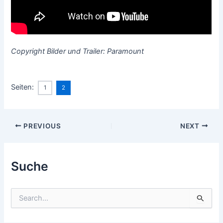
Copyright Bilder und Trailer: Paramount
Seiten:
1
2
Post
PREVIOUS
NEXT
navigation
Suche
S
u
c
h