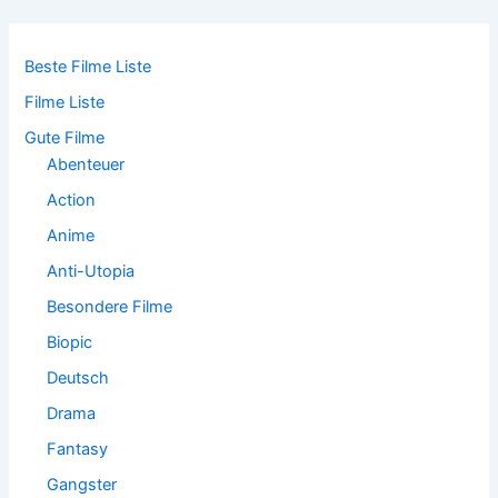
e
n
n
Beste Filme Liste
a
Filme Liste
c
h
Gute Filme
:
Abenteuer
Action
Anime
Anti-Utopia
Besondere Filme
Biopic
Deutsch
Drama
Fantasy
Gangster