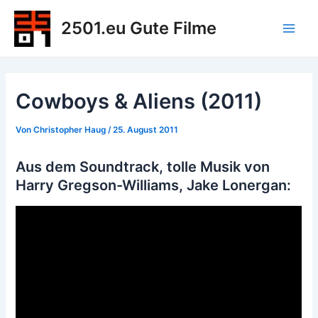
Zum
2501.eu Gute Filme
Inhalt
Main
springen
Men
Cowboys & Aliens (2011)
Von
Christopher Haug
/
25. August 2011
Aus dem Soundtrack, tolle Musik von
Harry Gregson-Williams, Jake Lonergan: