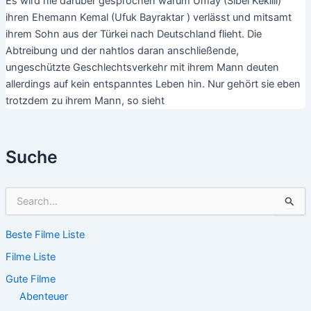
Es wird nie darüber gesprochen warum Umay (Sibel Kekilli)
ihren Ehemann Kemal (Ufuk Bayraktar ) verlässt und mitsamt
ihrem Sohn aus der Türkei nach Deutschland flieht. Die
Abtreibung und der nahtlos daran anschließende,
ungeschützte Geschlechtsverkehr mit ihrem Mann deuten
allerdings auf kein entspanntes Leben hin. Nur gehört sie eben
trotzdem zu ihrem Mann, so sieht
Suche
S
u
c
Beste Filme Liste
h
e
Filme Liste
n
n
Gute Filme
a
Abenteuer
c