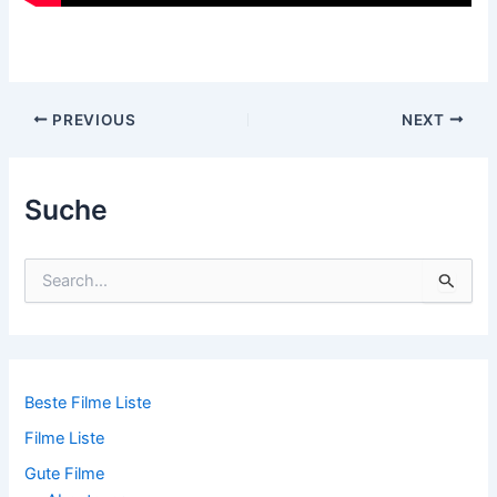
Post
PREVIOUS
NEXT
navigation
Suche
S
u
c
h
e
n
n
Beste Filme Liste
a
Filme Liste
c
h
Gute Filme
: