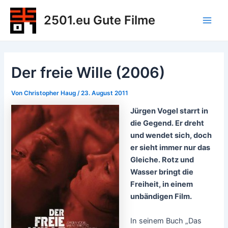
Zum
2501.eu Gute Filme
Inhalt
Main
springen
Men
Der freie Wille (2006)
Von
Christopher Haug
/
23. August 2011
Jürgen Vogel starrt in
die Gegend. Er dreht
und wendet sich, doch
er sieht immer nur das
Gleiche. Rotz und
Wasser bringt die
Freiheit, in einem
unbändigen Film.
In seinem Buch „Das