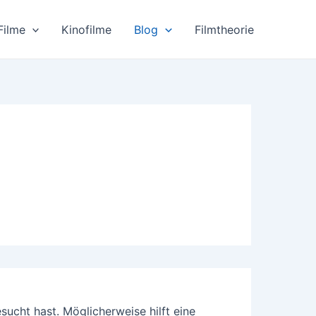
Filme
Kinofilme
Blog
Filmtheorie
sucht hast. Möglicherweise hilft eine