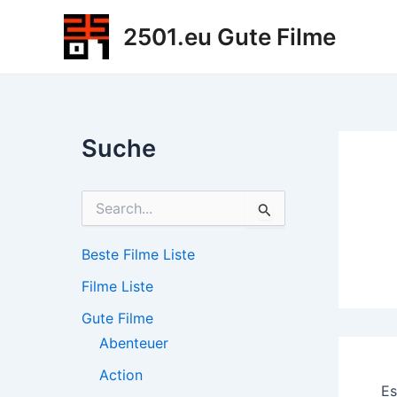
Zum
2501.eu Gute Filme
Inhalt
springen
Suche
S
u
c
h
Beste Filme Liste
e
Filme Liste
n
n
Gute Filme
a
c
Abenteuer
h
Action
:
Es