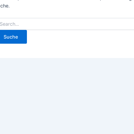
che.
chen
ch: