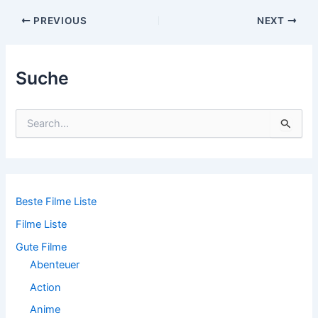
Post
PREVIOUS
NEXT
navigation
Suche
S
u
c
h
e
n
n
Beste Filme Liste
a
Filme Liste
c
h
Gute Filme
:
Abenteuer
Action
Anime