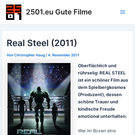
Zum
2501.eu Gute Filme
Inhalt
Main
springen
Men
Real Steel (2011)
Von
Christopher Haug
/
4. November 2011
Oberflächlich und
rührselig: REAL STEEL
ist ein schöner Film aus
dem Spielbergkosmos
(Produzent), dessen
schöne Trauer und
kindische Freude
emotional unterhalten.
Wer im Boxen eine