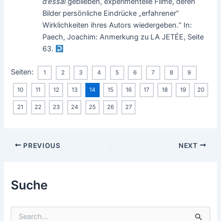
d’essai
geblieben, experimentelle Filme, deren
Bilder persönliche Eindrücke „erfahrener“
Wirklichkeiten ihres Autors wiedergeben.“ In:
Paech, Joachim: Anmerkung zu LA JETÉE, Seite
63.
Seiten:
1
2
3
4
5
6
7
8
9
10
11
12
13
14
15
16
17
18
19
20
21
22
23
24
25
26
27
Post
PREVIOUS
NEXT
navigation
Suche
S
u