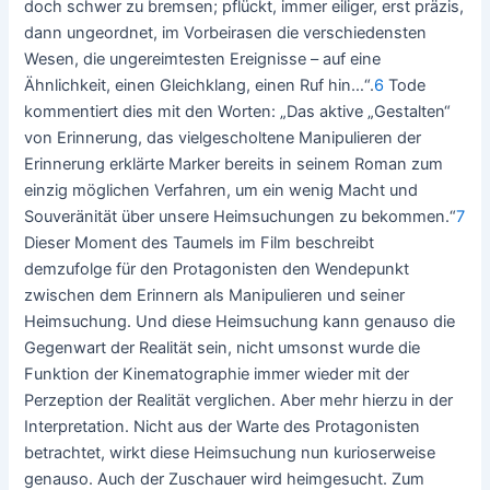
doch schwer zu bremsen; pflückt, immer eiliger, erst präzis,
dann ungeordnet, im Vorbeirasen die verschiedensten
Wesen, die ungereimtesten Ereignisse – auf eine
Ähnlichkeit, einen Gleichklang, einen Ruf hin…“.
6
Tode
kommentiert dies mit den Worten: „Das aktive „Gestalten“
von Erinnerung, das vielgescholtene Manipulieren der
Erinnerung erklärte Marker bereits in seinem Roman zum
einzig möglichen Verfahren, um ein wenig Macht und
Souveränität über unsere Heimsuchungen zu bekommen.“
7
Dieser Moment des Taumels im Film beschreibt
demzufolge für den Protagonisten den Wendepunkt
zwischen dem Erinnern als Manipulieren und seiner
Heimsuchung. Und diese Heimsuchung kann genauso die
Gegenwart der Realität sein, nicht umsonst wurde die
Funktion der Kinematographie immer wieder mit der
Perzeption der Realität verglichen. Aber mehr hierzu in der
Interpretation. Nicht aus der Warte des Protagonisten
betrachtet, wirkt diese Heimsuchung nun kurioserweise
genauso. Auch der Zuschauer wird heimgesucht. Zum