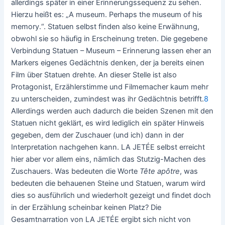
allerdings später in einer Erinnerungssequenz zu sehen.
Hierzu heißt es: „A museum. Perhaps the museum of his
memory.“. Statuen selbst finden also keine Erwähnung,
obwohl sie so häufig in Erscheinung treten. Die gegebene
Verbindung Statuen – Museum – Erinnerung lassen eher an
Markers eigenes Gedächtnis denken, der ja bereits einen
Film über Statuen drehte. An dieser Stelle ist also
Protagonist, Erzählerstimme und Filmemacher kaum mehr
zu unterscheiden, zumindest was ihr Gedächtnis betrifft.
8
Allerdings werden auch dadurch die beiden Szenen mit den
Statuen nicht geklärt, es wird lediglich ein später Hinweis
gegeben, dem der Zuschauer (und ich) dann in der
Interpretation nachgehen kann. LA JETÉE selbst erreicht
hier aber vor allem eins, nämlich das Stutzig-Machen des
Zuschauers. Was bedeuten die Worte
Tête apôtre
, was
bedeuten die behauenen Steine und Statuen, warum wird
dies so ausführlich und wiederholt gezeigt und findet doch
in der Erzählung scheinbar keinen Platz? Die
Gesamtnarration von LA JETÉE ergibt sich nicht von