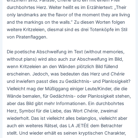
entziffern sind:
Parisse
,
Chérie
und ein mit einem Pfeil
durchbohrtes Herz. Weiter heißt es im Erzählertext: „Their
only landmarks are the flavor of the moment they are living
and the markings on the walls.” Zu diesen Worten folgen
weitere Kritzeleien, diesmal sind es drei Totenköpfe im Stil
von Piratenflaggen.
Die poetische Abschweifung im Text (without memories,
without plans) wird also auch zur Abschweifung im Bild,
wenn Kritzeleien an den Wänden plötzlich Bild füllend
erscheinen. Jedoch, was bedeuten das Herz und
Chérie
und inwiefern passt dies zu Gedächtnis- und Planlosigkeit?
Vielleicht mag der Müßiggang einiger Leute/Kinder, die die
Wände bemalen, für Gedächtnis- oder Planlosigkeit stehen,
aber das Bild gibt mehr Informationen. Ein durchbohrtes
Herz, Symbol für die Liebe, das Wort
Chérie
, zweimal
wiederholt. Das ist vielleicht alles belanglos, vielleicht aber
auch ein weiteres Rätsel, das LA JETÉE dem Betrachter
stellt. Und wieder erhält es seinen kryptischen Charakter,