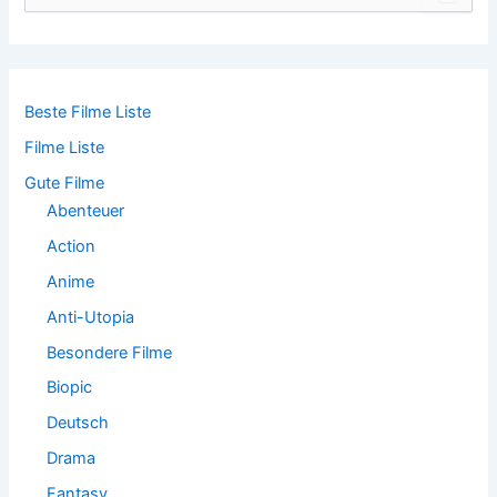
c
h
e
n
n
Beste Filme Liste
a
Filme Liste
c
h
Gute Filme
:
Abenteuer
Action
Anime
Anti-Utopia
Besondere Filme
Biopic
Deutsch
Drama
Fantasy