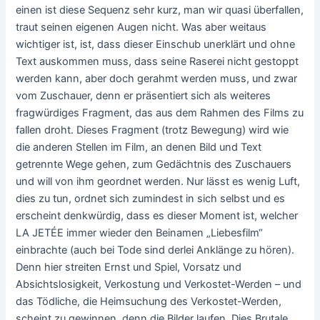
einen ist diese Sequenz sehr kurz, man wir quasi überfallen,
traut seinen eigenen Augen nicht. Was aber weitaus
wichtiger ist, ist, dass dieser Einschub unerklärt und ohne
Text auskommen muss, dass seine Raserei nicht gestoppt
werden kann, aber doch gerahmt werden muss, und zwar
vom Zuschauer, denn er präsentiert sich als weiteres
fragwürdiges Fragment, das aus dem Rahmen des Films zu
fallen droht. Dieses Fragment (trotz Bewegung) wird wie
die anderen Stellen im Film, an denen Bild und Text
getrennte Wege gehen, zum Gedächtnis des Zuschauers
und will von ihm geordnet werden. Nur lässt es wenig Luft,
dies zu tun, ordnet sich zumindest in sich selbst und es
erscheint denkwürdig, dass es dieser Moment ist, welcher
LA JETÉE immer wieder den Beinamen „Liebesfilm“
einbrachte (auch bei Tode sind derlei Anklänge zu hören).
Denn hier streiten Ernst und Spiel, Vorsatz und
Absichtslosigkeit, Verkostung und Verkostet-Werden – und
das Tödliche, die Heimsuchung des Verkostet-Werden,
scheint zu gewinnen, denn die Bilder laufen. Dies Brutale