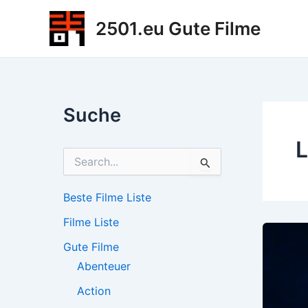
Zum
2501.eu Gute Filme
Inhalt
springen
Suche
L
S
u
c
h
Beste Filme Liste
e
Filme Liste
n
n
Gute Filme
a
c
Abenteuer
h
Action
: