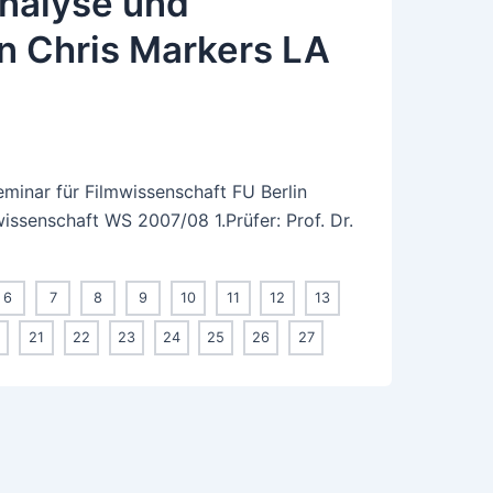
nalyse und
on Chris Markers LA
eminar für Filmwissenschaft FU Berlin
issenschaft WS 2007/08 1.Prüfer: Prof. Dr.
6
7
8
9
10
11
12
13
0
21
22
23
24
25
26
27