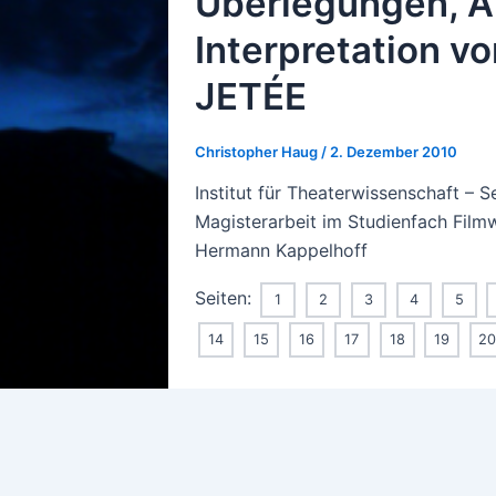
Überlegungen, A
Interpretation v
JETÉE
Christopher Haug
/
2. Dezember 2010
Institut für Theaterwissenschaft – S
Magisterarbeit im Studienfach Filmw
Hermann Kappelhoff
Seiten:
1
2
3
4
5
14
15
16
17
18
19
2