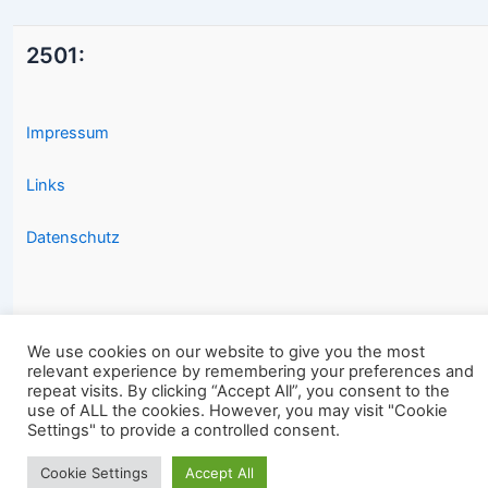
2501:
Impressum
Links
Datenschutz
We use cookies on our website to give you the most
relevant experience by remembering your preferences and
Copyright © 2026 2501.eu Gute Filme |
repeat visits. By clicking “Accept All”, you consent to the
use of ALL the cookies. However, you may visit "Cookie
Settings" to provide a controlled consent.
Cookie Settings
Accept All