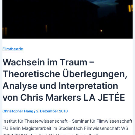
Filmtheorie
Wachsein im Traum –
Theoretische Überlegungen,
Analyse und Interpretation
von Chris Markers LA JETÉE
Christopher Haug
/
2. Dezember 2010
Institut für Theaterwissenschaft – Seminar für Filmwissenschaft
FU Berlin Magisterarbeit im Studienfach Filmwissenschaft WS