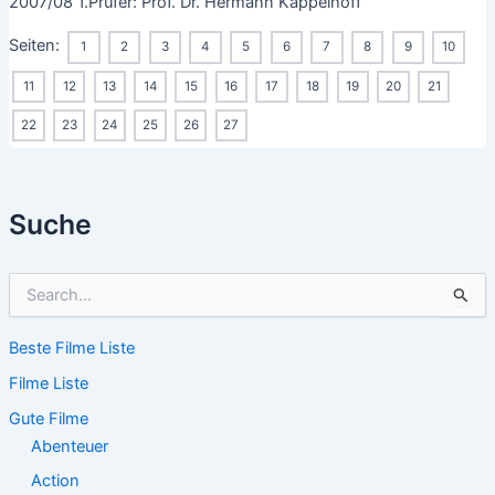
2007/08 1.Prüfer: Prof. Dr. Hermann Kappelhoff
Seiten:
1
2
3
4
5
6
7
8
9
10
11
12
13
14
15
16
17
18
19
20
21
22
23
24
25
26
27
Suche
S
u
c
Beste Filme Liste
h
e
Filme Liste
n
n
Gute Filme
a
Abenteuer
c
Action
h