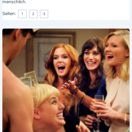
menschlich.
Seiten:
1
2
3