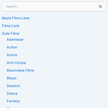
S
u
c
Beste Filme Liste
h
e
Filme Liste
n
n
Gute Filme
a
Abenteuer
c
Action
h
:
Anime
Anti-Utopia
Besondere Filme
Biopic
Deutsch
Drama
Fantasy