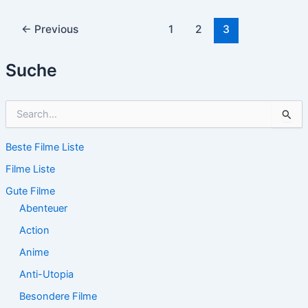
Post
←
Previous
1
2
3
pagination
Suche
S
u
c
Beste Filme Liste
h
e
Filme Liste
n
n
Gute Filme
a
Abenteuer
c
Action
h
:
Anime
Anti-Utopia
Besondere Filme