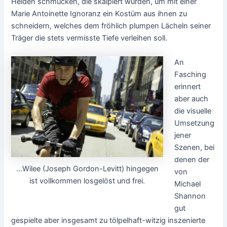
Helden schmücken, die skalpiert wurden, um mit einer
Marie Antoinette Ignoranz ein Kostüm aus ihnen zu
schneidern, welches dem fröhlich plumpen Lächeln seiner
Träger die stets vermisste Tiefe verleihen soll.
An
Fasching
erinnert
aber auch
die visuelle
Umsetzung
jener
Szenen, bei
denen der
…Wilee (Joseph Gordon-Levitt) hingegen
von
ist vollkommen losgelöst und frei.
Michael
Shannon
gut
gespielte aber insgesamt zu tölpelhaft-witzig inszenierte