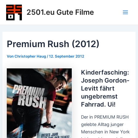
Zum
2501.eu Gute Filme
Inhalt
Main
springen
Men
Premium Rush (2012)
Von
Christopher Haug
/
12. September 2012
Kinderfasching:
Joseph Gordon-
Levitt fährt
ungebremst
Fahrrad. Ui!
Der in PREMIUM RUSH
gelebte Alltag junger
Menschen in New York