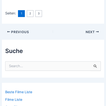
Seiten:
1
2
3
Post
PREVIOUS
NEXT
navigation
Suche
S
u
c
h
e
n
n
Beste Filme Liste
a
Filme Liste
c
h