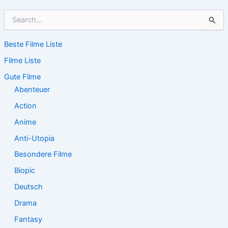
S
u
c
Beste Filme Liste
h
e
Filme Liste
n
n
Gute Filme
a
Abenteuer
c
Action
h
:
Anime
Anti-Utopia
Besondere Filme
Biopic
Deutsch
Drama
Fantasy