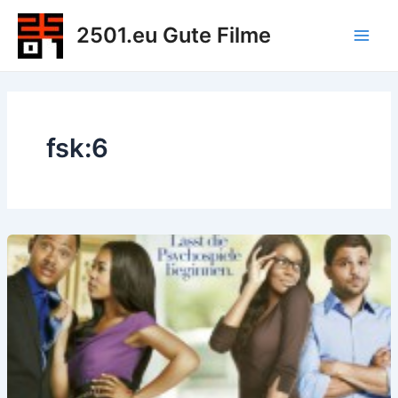
Zum
2501.eu Gute Filme
Inhalt
Main
springen
Men
fsk:6