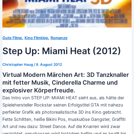
,
,
Gute Filme
Kino Filmtipp
Romanze
Step Up: Miami Heat (2012)
Christopher Haug
/
9. August 2012
Virtual Modern Märchen Art: 3D Tanzknaller
mit fetter Musik, Cinderella Charme und
explosiver Körperfreude.
Das Intro von STEP UP: MIAMI HEAT sieht aus, als hätte der
Spielehersteller Rockstar seinen Erfolgstitel GTA mit nahezu
perfekter Grafik als photorealistische 3D ins Kino gebracht.
Fette Schlitten, heiße Bikini Pos, muskulöse Gangster, Graffiti
Art und neu dazu: Street Dance. Auf die Knarren wird zwar
verzichtet, geschossen wird trotzdem heftig und es knallt bis