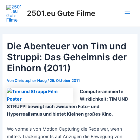
Zum
Inhalt
2501.eu Gute Filme
Main
springen
Men
Die Abenteuer von Tim und
Struppi: Das Geheimnis der
Einhorn (2011)
Von
Christopher Haug
/
25. Oktober 2011
Computeranimierte
Wirklichkeit: TIM UND
STRUPPI bewegt sich zwischen Foto- und
Hyperrealismus und bietet Kleinen großes Kino.
Wo vormals von Motion Capturing die Rede war, wenn
mittels Trackingpoints auf Anzügen die Bewegung von