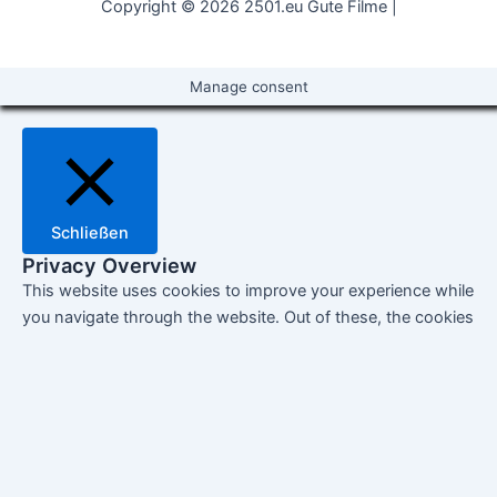
Copyright © 2026 2501.eu Gute Filme |
Manage consent
Schließen
Privacy Overview
This website uses cookies to improve your experience while
you navigate through the website. Out of these, the cookies
that are categorized as necessary are stored on your
browser as they are essential for the working of basic
functionalities of the website. We also use third-party
cookies that help us analyze and understand how you use
this website. These cookies will be stored in your browser
only with your consent. You also have the option to opt-out