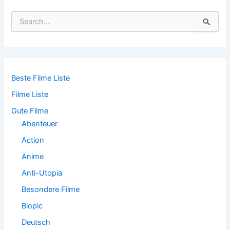
S
u
c
h
e
n
n
Beste Filme Liste
a
Filme Liste
c
h
Gute Filme
:
Abenteuer
Action
Anime
Anti-Utopia
Besondere Filme
Biopic
Deutsch