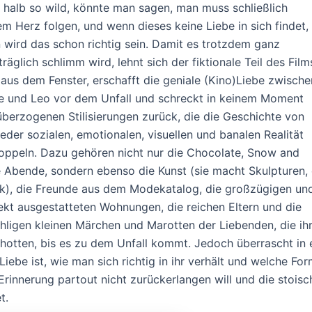
s halb so wild, könnte man sagen, man muss schließlich
em Herz folgen, und wenn dieses keine Liebe in sich findet,
 wird das schon richtig sein. Damit es trotzdem ganz
träglich schlimm wird, lehnt sich der fiktionale Teil des Film
 aus dem Fenster, erschafft die geniale (Kino)Liebe zwische
e und Leo vor dem Unfall und schreckt in keinem Moment
überzogenen Stilisierungen zurück, die die Geschichte von
eder sozialen, emotionalen, visuellen und banalen Realität
oppeln. Dazu gehören nicht nur die Chocolate, Snow and
 Abende, sondern ebenso die Kunst (sie macht Skulpturen, 
k), die Freunde aus dem Modekatalog, die großzügigen un
ekt ausgestatteten Wohnungen, die reichen Eltern und die
hligen kleinen Märchen und Marotten der Liebenden, die ihr
hotten, bis es zu dem Unfall kommt. Jedoch überrascht in 
Liebe ist, wie man sich richtig in ihr verhält und welche F
 Erinnerung partout nicht zurückerlangen will und die stois
t.