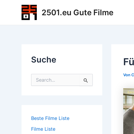
Zum
2501.eu Gute Filme
Inhalt
springen
Suche
Fü
Von
C
S
u
c
h
e
n
n
Beste Filme Liste
a
c
Filme Liste
h