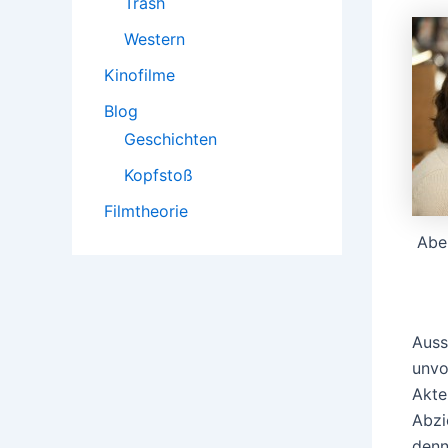
Trash
Western
Kinofilme
Blog
Geschichten
Kopfstoß
Filmtheorie
Aber
Auss
unvo
Akte
Abzi
denn