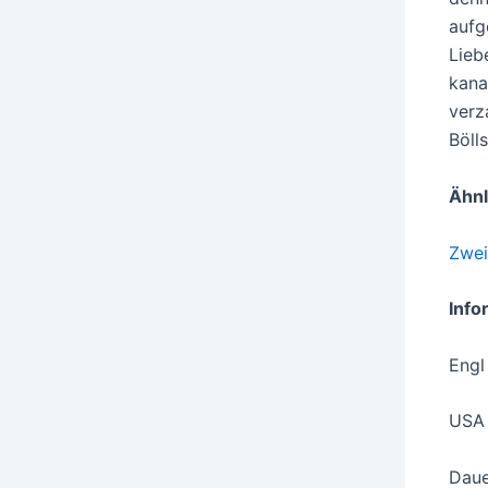
aufg
Lieb
kana
verz
Böll
Ähnl
Zwei
Info
Engl
USA 
Daue