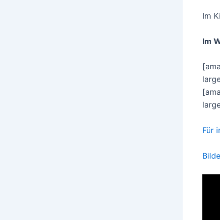
Im K
Im 
[ama
larg
[ama
larg
Für 
Bild