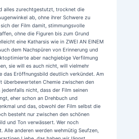
 alles zurechtgestutzt, trocknet die
 Augenwinkel ab, ohne ihrer Schwere zu
sich der Film damit, stimmungsvolle
affen, ohne die Figuren bis zum Grund
lleicht eine Katharsis wie in ZWEI AN EINEM
 Auch dem Nachspüren von Erinnerung und
iktoptimierte aber nachgiebige Verfilmung
n, sie will es auch nicht, will vielmehr
e das Eröffnungsbild deutlich verkündet. Am
ft überbewerteten Chemie zwischen den
 jedenfalls nicht, dass der Film seinen
angt, eher schon an Drehbuch und
enkmal und das, obwohl der Film selbst die
ch besteht nur zwischen den schönen
Bild und Ton verwässert. Wer noch
gt. Alle anderen werden wehmütig Seufzen,
artigen Liebe, das haben wir längst