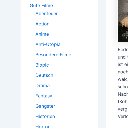
:
Gute Filme
Abenteuer
Action
Anime
Anti-Utopia
Rede
Besondere Filme
und 
ist 
Biopic
noch
Deutsch
welc
Drama
scho
Nach
Fantasy
(Koh
Gangster
verg
Historien
Verl
Horror