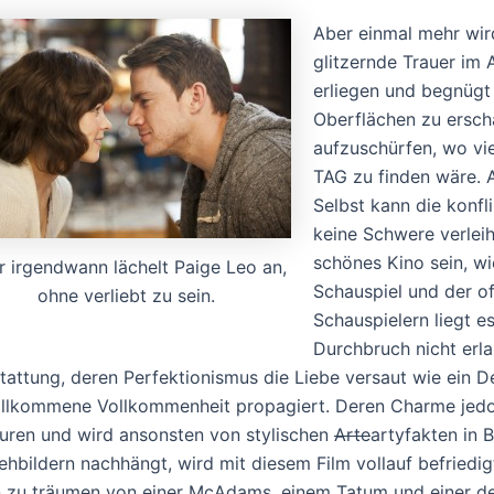
Aber einmal mehr wird
glitzernde Trauer im
erliegen und begnügt 
Oberflächen zu ersch
aufzuschürfen, wo vie
TAG zu finden wäre.
Selbst kann die konfl
keine Schwere verleihe
schönes Kino sein, wi
 irgendwann lächelt Paige Leo an,
Schauspiel und der o
ohne verliebt zu sein.
Schauspielern liegt es
Durchbruch nicht erl
tattung, deren Perfektionismus die Liebe versaut wie ein D
llkommene Vollkommenheit propagiert. Deren Charme jedo
uren und wird ansonsten von stylischen
Arte
artyfakten in 
ehbildern nachhängt, wird mit diesem Film vollauf befriedi
 zu träumen von einer McAdams, einem Tatum und einer der