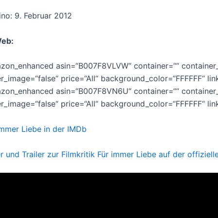
ino: 9. Februar 2012
Web:
zon_enhanced asin=“B007F8VLVW“ container=““ container_
er_image=“false“ price=“All“ background_color=“FFFFFF“ li
zon_enhanced asin=“B007F8VN6U“ container=““ container_
er_image=“false“ price=“All“ background_color=“FFFFFF“ li
immer Liebe in der IMDb
er und Trailer zur Filmkritik Für immer Liebe auf der offiziel