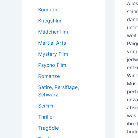
Alle
Komödie
sein
dann
Kriegsfilm
uner
Mädchenfilm
weit
Martial Arts
Paig
vor 
Mystery Film
jedw
Psycho Film
entk
Wine
Romanze
Musi
Satire, Persiflage,
perf
Schwarz
unzä
SciFiFi
absc
was 
Thriller
ihre
Tragödie
finde