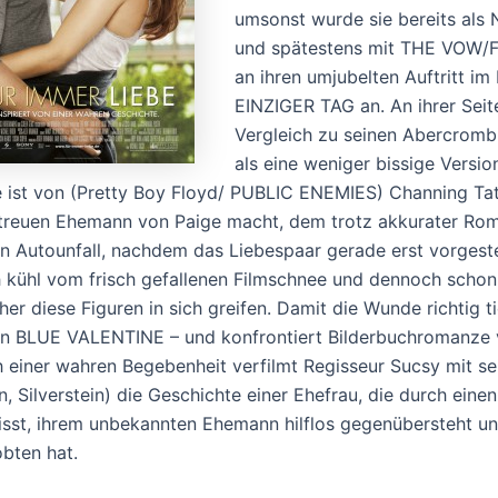
umsonst wurde sie bereits als 
und spätestens mit THE VOW/
an ihren umjubelten Auftritt 
EINZIGER TAG an. An ihrer Seit
Vergleich zu seinen Abercrombi
als eine weniger bissige Versi
 ist von (Pretty Boy Floyd/ PUBLIC ENEMIES) Channing Tat
treuen Ehemann von Paige macht, dem trotz akkurater Rom
ein Autounfall, nachdem das Liebespaar gerade erst vorgest
 kühl vom frisch gefallenen Filmschnee und dennoch schon f
her diese Figuren in sich greifen. Damit die Wunde richtig ti
n BLUE VALENTINE – und konfrontiert Bilderbuchromanze vol
 einer wahren Begebenheit verfilmt Regisseur Sucsy mit se
n, Silverstein) die Geschichte einer Ehefrau, die durch einen
isst, ihrem unbekannten Ehemann hilflos gegenübersteht u
obten hat.