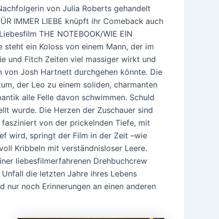
Nachfolgerin von Julia Roberts gehandelt
FÜR IMMER LIEBE knüpft ihr Comeback auch
im Liebesfilm THE NOTEBOOK/WIE EIN
e steht ein Koloss von einem Mann, der im
e und Fitch Zeiten viel massiger wirkt und
on von Josh Hartnett durchgehen könnte. Die
um, der Leo zu einem soliden, charmanten
antik alle Felle davon schwimmen. Schuld
ellt wurde. Die Herzen der Zuschauer sind
asziniert von der prickelnden Tiefe, mit
ef wird, springt der Film in der Zeit –wie
l Kribbeln mit verständnisloser Leere.
iner liebesfilmerfahrenen Drehbuchcrew
 Unfall die letzten Jahre ihres Lebens
nd nur noch Erinnerungen an einen anderen