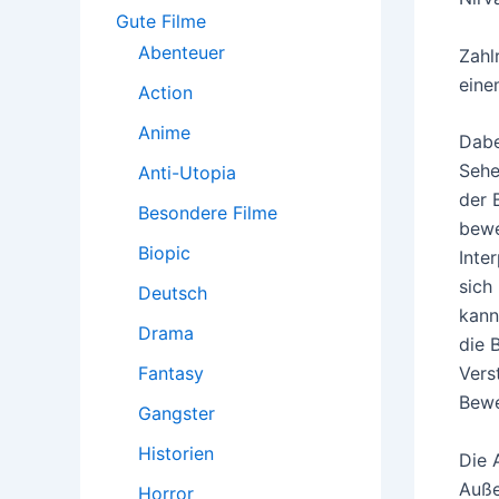
:
Gute Filme
Abenteuer
Zahl
eine
Action
Anime
Dabe
Sehe
Anti-Utopia
der 
Besondere Filme
bewe
Biopic
Inte
sich
Deutsch
kann
Drama
die 
Fantasy
Vers
Bew
Gangster
Historien
Die 
Auße
Horror