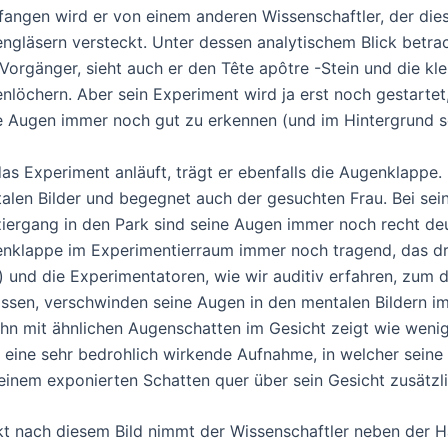
angen wird er von einem anderen Wissenschaftler, der dies
ngläsern versteckt. Unter dessen analytischem Blick betrac
 Vorgänger, sieht auch er den Tête apôtre -Stein und die kle
nlöchern. Aber sein Experiment wird ja erst noch gestartet
e Augen immer noch gut zu erkennen (und im Hintergrund s
das Experiment anläuft, trägt er ebenfalls die Augenklappe.
alen Bilder und begegnet auch der gesuchten Frau. Bei sei
iergang in den Park sind seine Augen immer noch recht deut
nklappe im Experimentierraum immer noch tragend, das drit
) und die Experimentatoren, wie wir auditiv erfahren, zum dr
ssen, verschwinden seine Augen in den mentalen Bildern i
ihn mit ähnlichen Augenschatten im Gesicht zeigt wie weni
t eine sehr bedrohlich wirkende Aufnahme, in welcher sei
einem exponierten Schatten quer über sein Gesicht zusätzl
kt nach diesem Bild nimmt der Wissenschaftler neben der