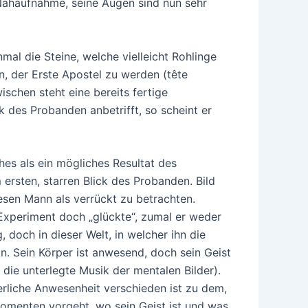
 Nahaufnahme, seine Augen sind nun sehr
al die Steine, welche vielleicht Rohlinge
n, der Erste Apostel zu werden (tête
ischen steht eine bereits fertige
 des Probanden anbetrifft, so scheint er
es als ein mögliches Resultat des
ersten, starren Blick des Probanden. Bild
esen Mann als verrückt zu betrachten.
 Experiment doch „glückte“, zumal er weder
, doch in dieser Welt, in welcher ihn die
n. Sein Körper ist anwesend, doch sein Geist
 die unterlegte Musik der mentalen Bilder).
rliche Anwesenheit verschieden ist zu dem,
omenten vorgeht, wo sein Geist ist und was