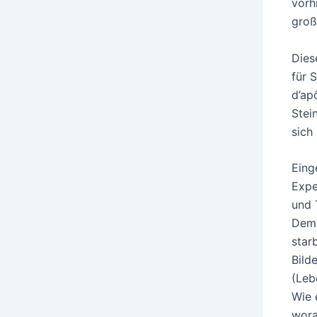
vorh
groß
Dies
für 
d’ap
Stei
sich
Eing
Expe
und 
Deme
star
Bild
(Leb
Wie 
wora