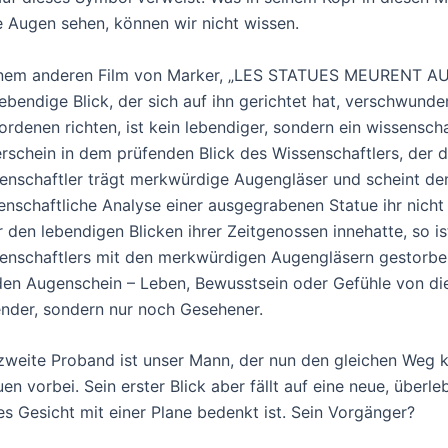
e Augen sehen, können wir nicht wissen.
inem anderen Film von Marker, „LES STATUES MEURENT AUSSI
lebendige Blick, der sich auf ihn gerichtet hat, verschwunden
rdenen richten, ist kein lebendiger, sondern ein wissenschaft
rschein in dem prüfenden Blick des Wissenschaftlers, der d
enschaftler trägt merkwürdige Augengläser und scheint de
enschaftliche Analyse einer ausgegrabenen Statue ihr nicht d
r den lebendigen Blicken ihrer Zeitgenossen innehatte, so i
enschaftlers mit den merkwürdigen Augengläsern gestorben.
den Augenschein – Leben, Bewusstsein oder Gefühle von die
nder, sondern nur noch Gesehener.
zweite Proband ist unser Mann, der nun den gleichen Weg 
uen vorbei. Sein erster Blick aber fällt auf eine neue, übe
es Gesicht mit einer Plane bedenkt ist. Sein Vorgänger?