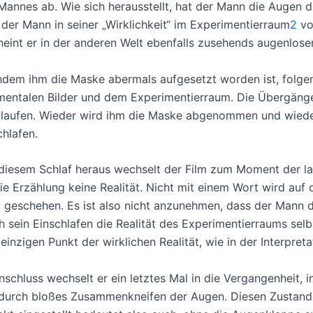
Mannes ab. Wie sich herausstellt, hat der Mann die Augen 
der Mann in seiner „Wirklichkeit“ im Experimentierraum
2
vo
heint er in der anderen Welt ebenfalls zusehends augenloser
dem ihm die Maske abermals aufgesetzt worden ist, folgen
mentalen Bilder und dem Experimentierraum. Die Übergänge
laufen. Wieder wird ihm die Maske abgenommen und wieder
chlafen.
diesem Schlaf heraus wechselt der Film zum Moment der la
die Erzählung keine Realität. Nicht mit einem Wort wird auf
t geschehen. Es ist also nicht anzunehmen, dass der Mann di
h sein Einschlafen die Realität des Experimentierraums sel
einzigen Punkt der wirklichen Realität, wie in der Interpret
nschluss wechselt er ein letztes Mal in die Vergangenheit,
durch bloßes Zusammenkneifen der Augen. Diesen Zustand n