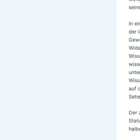
sein
In e
der 
Gewo
Wide
Wiss
wiss
unte
Wiss
auf 
Sehe
Der 
Stat
halb