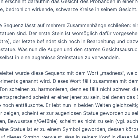
in erscheint daraufhin das Gesicht des Probanden in einer
e, bedrohlich wirkende, schwarze Kreise in seinem Gesicht.
e Sequenz lässt auf mehrere Zusammenhänge schließen: einm
Statuen sind. Der erste Stein ist womöglich dafür vorgesehe
ôtre), der letzte befindet sich noch in Bearbeitung und dazw
nstatue. Was nun die Augen und den starren Gesichtsausruck
 selbst in eine augenlose Steinstatue zu verwandeln.
eleitet wurde diese Sequenz mit dem Wort „madness“, welch
riments genannt wird. Dieses Wort fällt zusammen mit dem 
Ton scheinen zu harmonieren, denn es fällt nicht schwer, di
ntsprechend scheint er einer jener zu sein, bei denen das
b noch enttäuschte. Er lebt nun in beiden Welten gleichzeitig
er zeigen, scheint er zur augenlosen Statue geworden zu sei
en, Bewusstsein/Gefühle) scheint es nicht zu sein (vgl. auch
eine Statue ist er zu einem Symbol geworden, dessen körpe
uf dieses Symbol verweist. Was in seinem Kopf in diesen M