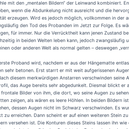
hle mit den „mentalen Bildern“ der Leinwand kombiniert. En
ben, wenn die Abdunkelung nicht ausreicht und die hervorger
ität erzeugen. Wird es jedoch möglich, vollkommen in der an
gsläufig den Tod des Probanden im Jetzt zur Folge. Es wär
gen, für immer. Nur die Verrücktheit kann jenen Zustand b
chzeitig in beiden Welten leben kann, jedoch zwangsläufig u
einen oder anderen Welt als normal gelten – deswegen „verr
erste Proband wird, nachdem er aus der Hängematte entlass
n sehr betonen. Erst starrt er mit weit aufgerissenen Augen 
Nach diesem merkwürdigen Anstarren verschwinden seine Au
rofil, das Auge bereits sehr abgedunkelt. Diesmal blickt er
 frontale Bilder von ihm, die dort, wo seine Augen zu sehe
tten zeigen, als wären es leere Höhlen. In beiden Bildern i
ehen, dessen Augen nicht im Schwarz verschwinden. Es wurd
kt zu erreichen. Dann scheint er auf einen weiteren Stein z
ern versehen ist. Die Konturen dieses Steins lassen ihn wie 