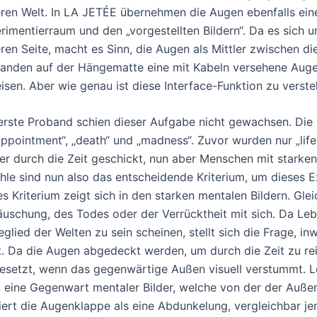
ren Welt. In LA JETÉE übernehmen die Augen ebenfalls eine
rimentierraum und den „vorgestellten Bildern“. Da es sich um
ren Seite, macht es Sinn, die Augen als Mittler zwischen di
anden auf der Hängematte eine mit Kabeln versehene Augen
eisen. Aber wie genau ist diese Interface-Funktion zu verst
erste Proband schien dieser Aufgabe nicht gewachsen. Die
appointment“, „death“ und „madness“. Zuvor wurden nur „life
er durch die Zeit geschickt, nun aber Menschen mit starke
hle sind nun also das entscheidende Kriterium, um dieses 
es Kriterium zeigt sich in den starken mentalen Bildern. Glei
äuschung, des Todes oder der Verrücktheit mit sich. Da Le
eglied der Welten zu sein scheinen, stellt sich die Frage, i
t. Da die Augen abgedeckt werden, um durch die Zeit zu re
gesetzt, wenn das gegenwärtige Außen visuell verstummt. 
 eine Gegenwart mentaler Bilder, welche von der der Außen
iert die Augenklappe als eine Abdunkelung, vergleichbar jen