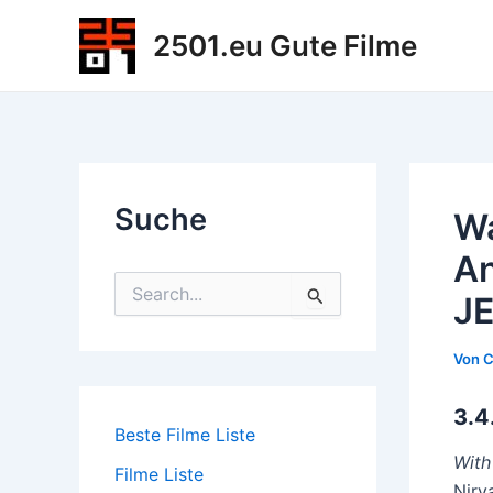
Zum
2501.eu Gute Filme
Inhalt
springen
Suche
Wa
An
S
J
u
c
h
Von
C
e
n
3.4
n
Beste Filme Liste
a
c
With
Filme Liste
h
Nirv