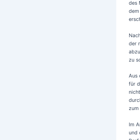
des 
dem 
ersc
Nach
der 
abzu
zu s
Aus 
für 
nich
durc
zum 
Im A
und 