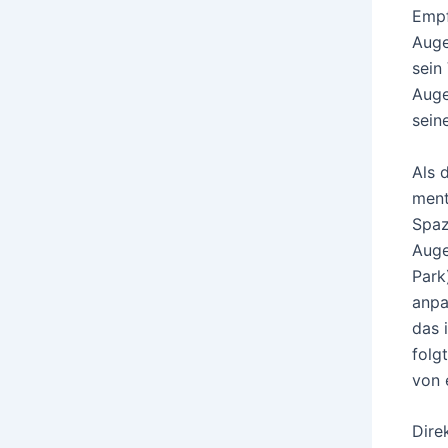
Empf
Auge
sein
Auge
sein
Als 
ment
Spaz
Auge
Park
anpa
das 
folg
von 
Dire