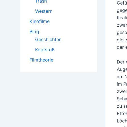
Trash
Gefü
gege
Western
Real
Kinofilme
zwan
Blog
geso
Geschichten
glei
der 
Kopfstoß
Filmtheorie
Der 
Auge
an. 
im P
zwei
Scha
zu s
Effe
Löch