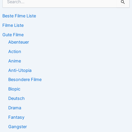
u
c
Beste Filme Liste
h
e
Filme Liste
n
n
Gute Filme
a
Abenteuer
c
Action
h
:
Anime
Anti-Utopia
Besondere Filme
Biopic
Deutsch
Drama
Fantasy
Gangster