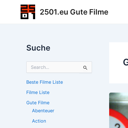
Zum
2501.eu Gute Filme
Inhalt
springen
Suche
G
S
u
c
h
Beste Filme Liste
e
Filme Liste
n
n
Gute Filme
a
c
Abenteuer
h
Action
: