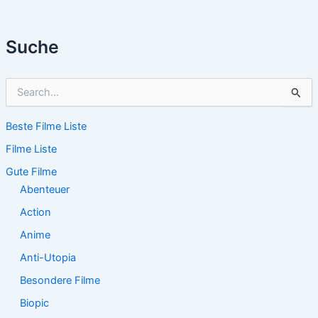
Suche
S
u
c
Beste Filme Liste
h
e
Filme Liste
n
n
Gute Filme
a
Abenteuer
c
Action
h
:
Anime
Anti-Utopia
Besondere Filme
Biopic