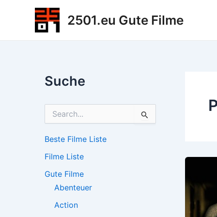
Zum
2501.eu Gute Filme
Inhalt
springen
Suche
P
S
u
c
h
Beste Filme Liste
e
Filme Liste
n
n
Gute Filme
a
c
Abenteuer
h
Action
: