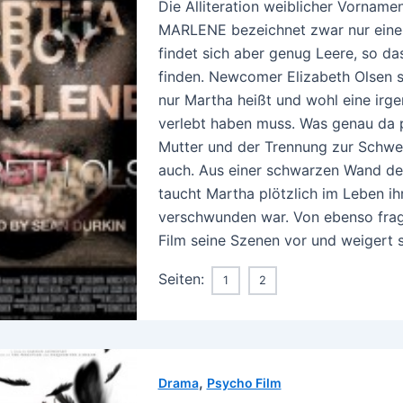
Die Alliteration weiblicher Vorna
MARLENE bezeichnet zwar nur eine e
findet sich aber genug Leere, so da
finden. Newcomer Elizabeth Olsen sp
nur Martha heißt und wohl eine ir
verlebt haben muss. Was genau da p
Mutter und der Trennung zur Schwes
auch. Aus einer schwarzen Wand de
taucht Martha plötzlich im Leben ih
verschwunden war. Von ebenso frag
Film seine Szenen vor und weigert s
Seiten:
1
2
,
Drama
Psycho Film