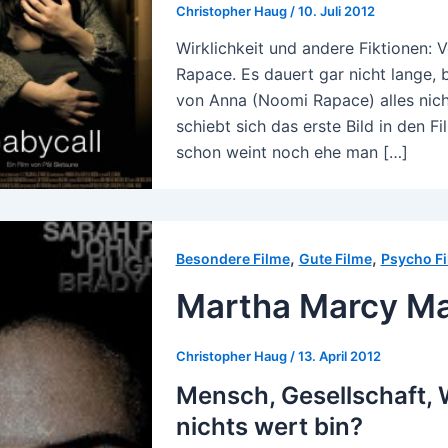
Christopher Haug
/
10. Juli 2012
Wirklichkeit und andere Fiktionen: 
Rapace. Es dauert gar nicht lange, 
von Anna (Noomi Rapace) alles nich
schiebt sich das erste Bild in den F
schon weint noch ehe man […]
,
,
Besondere Filme
Gute Filme
Psycho F
Martha Marcy Ma
Christopher Haug
/
13. April 2012
Mensch, Gesellschaft, 
nichts wert bin?