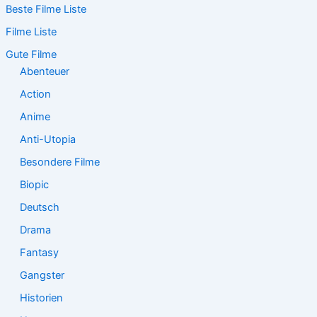
Beste Filme Liste
h
e
Filme Liste
n
n
Gute Filme
a
Abenteuer
c
Action
h
:
Anime
Anti-Utopia
Besondere Filme
Biopic
Deutsch
Drama
Fantasy
Gangster
Historien