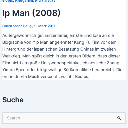
,
,
Biopic
Kriegsfilm
Martial Arts
Ip Man (2008)
Christopher Haug
/
9. März 2011
Außergewöhnlich gut inszenierter, ernster und lose an die
Biographie von Yip Man angelehnter Kung Fu Film vor dem
Hintergrund der japanischen Besatzung Chinas im zweiten
Weltkrieg. Man spürt gleich in den ersten Bildern, dass dieser
Film nicht an große Hollywoodspektakel, chinesische Zhang
Yimou Epen oder bildgewaltige Südkoreafilme heranreicht. Die
orchestrierte Musik versucht zwar ihr Bestes,
Suche
S
u
c