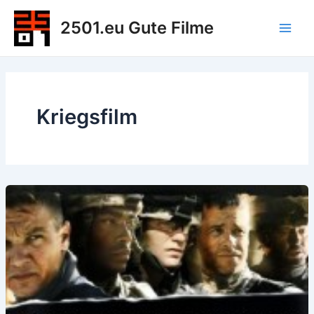
Zum
2501.eu Gute Filme
Inhalt
Main
springen
Men
Kriegsfilm