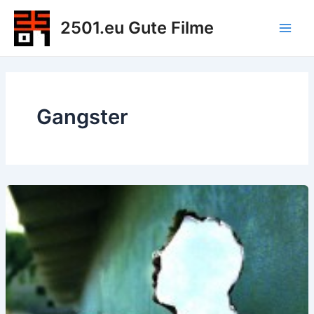
Zum
2501.eu Gute Filme
Inhalt
Main
springen
Men
Gangster