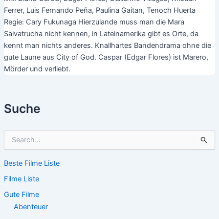
Ferrer, Luis Fernando Peña, Paulina Gaitan, Tenoch Huerta
Regie: Cary Fukunaga Hierzulande muss man die Mara
Salvatrucha nicht kennen, in Lateinamerika gibt es Orte, da
kennt man nichts anderes. Knallhartes Bandendrama ohne die
gute Laune aus City of God. Caspar (Edgar Flores) ist Marero,
Mörder und verliebt.
Suche
S
u
c
Beste Filme Liste
h
e
Filme Liste
n
n
Gute Filme
a
Abenteuer
c