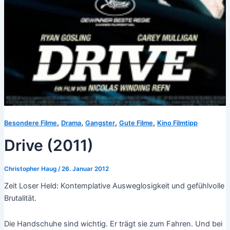
,
,
,
,
Besondere Filme
Drama
Gangster
Gute Filme
Kino Filmtipp
Drive (2011)
Christopher Haug
/
26. Januar 2012
Zeit Loser Held: Kontemplative Ausweglosigkeit und gefühlvolle
Brutalität.
Die Handschuhe sind wichtig. Er trägt sie zum Fahren. Und bei