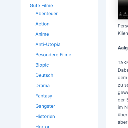
:
Gute Filme
Abenteuer
Action
Pers
Klie
Anime
Anti-Utopia
Aalg
Besondere Filme
TAKE
Biopic
Dabe
Deutsch
dem 
zu s
Drama
gewe
Fantasy
der 
Gangster
im N
über
Historien
aber
Horror