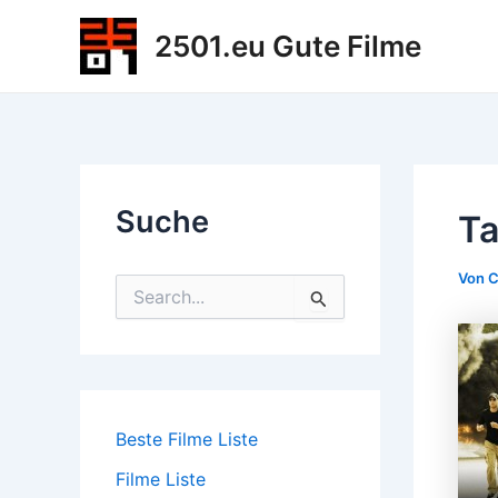
Zum
2501.eu Gute Filme
Inhalt
springen
Suche
Ta
Von
C
S
u
c
h
e
n
n
Beste Filme Liste
a
c
Filme Liste
h