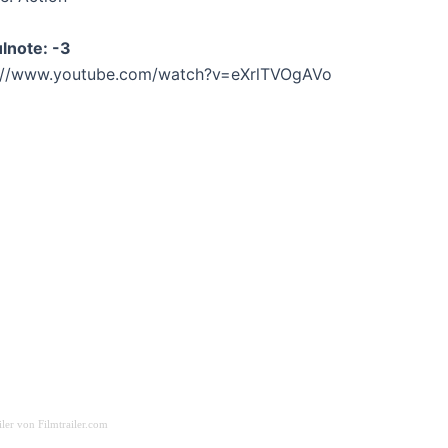
lnote: -3
://www.youtube.com/watch?v=eXrlTVOgAVo
iler von Filmtrailer.com