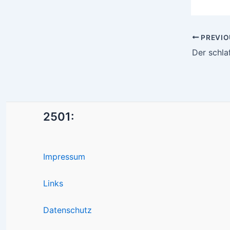
Post
PREVIO
navigatio
Der schla
2501:
Impressum
Links
Datenschutz