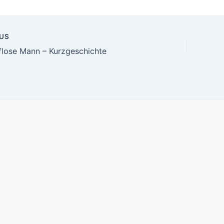
US
n
flose Mann – Kurzgeschichte