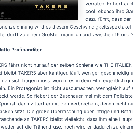
verraten: Er hört auc
cool, ebenso ihre Ga
dazu führt, dass der 
onenzeichnung wird es diesem Geschwindigkeitsspektakel w
ntel dürft zu einem Großteil männlich und zwischen 16 und 2
latte Profibanditen
RS fährt nicht nur auf der selben Schiene wie THE ITALIEN JO
i bleibt TAKERS aber kantiger, läuft weniger geschmeidig un
man sich fragen muss, worum es in dem Film eigentlich g
ein. Ein Protagonist ist nicht auszumachen, wenngleich auf 
ckt werde. So fiebert der Zuschauer mal mit dem Polizist
Spur ist, dann zittert er mit den Verbrechern, denen nicht nu
acken sitzt. Die große Überraschung über Intrige und Betru
raschende an TAKERS bleibt vielleicht, dass ihm eine Hauptr
 weder auf die Tränendrüse, noch wird er dadurch zu einem 