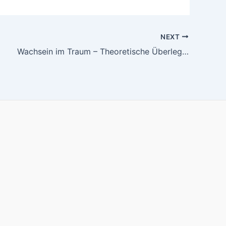
NEXT
Wachsein im Traum – Theoretische Überlegungen, Analyse und Interpretation von Chris Markers LA JETÉE