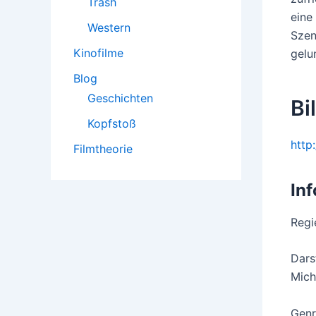
Trash
eine
Western
Szen
Kinofilme
gelu
Blog
Geschichten
Bi
Kopfstoß
http
Filmtheorie
In
Regi
Dars
Mich
Genr