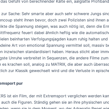
 das Gefühl von berechnender Kälte ein, aalglatte Profiband
 zur Sache: Sehr smarte aber auch sehr schwere Jungs sin
encoup steht ihnen bevor, doch zwei Polizisten sind ihnen a
likte die Spannung steigen, was auch nötig ist, denn die Er
ittfrequenz feuert dabei ähnlich heftig wie die automatisch
vielen beinharten Verfolgungsjagden kaum ruhig halten und 
ndeine Art von emotional Spannung vermittel soll, massiv 
en inzwischen standardisiert haben. Heraus sticht aber im
igste Unruhe verbreitet in Sequenzen, die andere Filme zum
 es krachen soll, analog zu MATRIX, die aber auch überra
zlich zur Klassik gewechselt wird und die Verluste in episc
emsport pur
RS ist ein Film, der mit Extremsport verglichen werden kan
 auch die Figuren. Ständig gehen sie an ihre physischen u
ieden, wenn sie in dem Moment, wo der Adrenalin Pegel wied