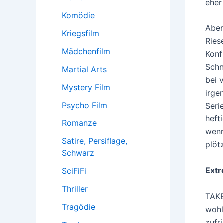
eher
Komödie
Aber
Kriegsfilm
Ries
Mädchenfilm
Konf
Schn
Martial Arts
bei 
Mystery Film
irge
Psycho Film
Seri
heft
Romanze
wenn
Satire, Persiflage,
plöt
Schwarz
Extr
SciFiFi
Thriller
TAKE
Tragödie
wohl
zufr