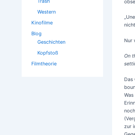
Trash
obse
Western
„Une
Kinofilme
nich
Blog
Nur 
Geschichten
Kopfstoß
On t
Filmtheorie
sett
Das 
boun
Was 
Erin
noch
(Ver
zur 
Gege