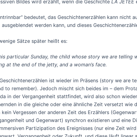
ssiven Bildes wird erzählt, wenn die Geschichte
LA JETÉE
e
ntrinnbar“ bedeutet, das Geschichtenerzählen kann nicht a
t ausgeblendet werden kann, und dieses Geschichtenerzähle
wenige Sätze später heißt es:
his particular Sunday, the child whose story we are tellin
ing at the end of the jetty, and a woman’s face.
Geschichtenerzählen ist wieder im Präsens (story we are te
d to remember). Jedoch mischt sich beides im – dem Prot
da in der Vergangenheit stattfindet, wird also schon wieder
nernden in die gleiche oder eine ähnliche Zeit versetzt wie
 kein Vergessen der anderen Zeit des Erzählers (Gegenwar
gangenheit und Gegenwart) synchron existieren und eine Di
immersiven Partizipation des Ereignisses (nur eine Zeit wird
nwart, Vergangenheit oder Zukunft, und diese läuft linear a