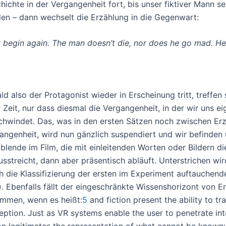
hichte in der Vergangenheit fort, bis unser fiktiver Mann se
en – dann wechselt die Erzählung in die Gegenwart:
 begin again. The man doesn’t die, nor does he go mad. He
ld also der Protagonist wieder in Erscheinung tritt, treffen
r Zeit, nur dass diesmal die Vergangenheit, in der wir uns e
chwindet. Das, was in den ersten Sätzen noch zwischen Erz
angenheit, wird nun gänzlich suspendiert und wir befinden un
blende im Film, die mit einleitenden Worten oder Bildern di
usstreicht, dann aber präsentisch abläuft. Unterstrichen w
h die Klassifizierung der ersten im Experiment auftauchenden 
). Ebenfalls fällt der eingeschränkte Wissenshorizont von 
mmen, wenn es heißt:
5
and fiction present the ability to 
eption. Just as VR systems enable the user to penetrate in