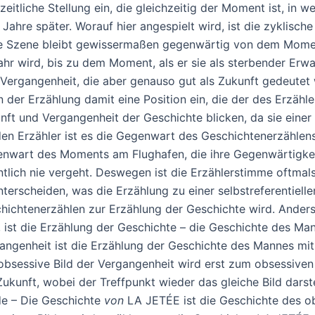
 zeitliche Stellung ein, die gleichzeitig der Moment ist, in
e Jahre später. Worauf hier angespielt wird, ist die zyklisch
e Szene bleibt gewissermaßen gegenwärtig von dem Moment
hr wird, bis zu dem Moment, als er sie als sterbender Erw
 Vergangenheit, die aber genauso gut als Zukunft gedeutet
 der Erzählung damit eine Position ein, die der des Erzähler
nft und Vergangenheit der Geschichte blicken, da sie ein
den Erzähler ist es die Gegenwart des Geschichtenerzählens
nwart des Moments am Flughafen, die ihre Gegenwärtigkei
ntlich nie vergeht. Deswegen ist die Erzählerstimme oftmals
nterscheiden, was die Erzählung zu einer selbstreferentiell
hichtenerzählen zur Erzählung der Geschichte wird. Anders 
, ist die Erzählung der Geschichte – die Geschichte des Ma
angenheit ist die Erzählung der Geschichte des Mannes mit
obsessive Bild der Vergangenheit wird erst zum obsessiven
Zukunft, wobei der Treffpunkt wieder das gleiche Bild darst
e – Die Geschichte
von
LA JETÉE ist die Geschichte des ob