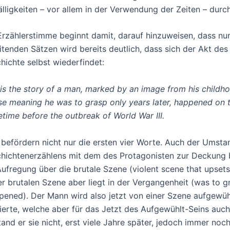
älligkeiten – vor allem in der Verwendung der Zeiten – durch
Erzählerstimme beginnt damit, darauf hinzuweisen, dass nun
eitenden Sätzen wird bereits deutlich, dass sich der Akt de
hichte selbst wiederfindet:
 is the story of a man, marked by an image from his childho
e meaning he was to grasp only years later, happened on the
time before the outbreak of World War III.
 befördern nicht nur die ersten vier Worte. Auch der Umsta
hichtenerzählens mit dem des Protagonisten zur Deckung bri
Aufregung über die brutale Szene (violent scene that upset
er brutalen Szene aber liegt in der Vergangenheit (was to g
pened). Der Mann wird also jetzt von einer Szene aufgewühl
ierte, welche aber für das Jetzt des Aufgewühlt-Seins auch 
tand er sie nicht, erst viele Jahre später, jedoch immer no