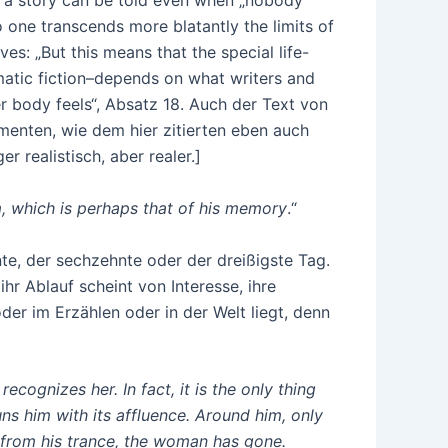
: a story can be told even when „nobody
 no one transcends more blatantly the limits of
s: „But this means that the special life-
matic fiction–depends on what writers and
r body feels“, Absatz 18. Auch der Text von
menten, wie dem hier zitierten eben auch
er realistisch, aber realer.]
, which is perhaps that of his memory
.“
e, der sechzehnte oder der dreißigste Tag.
ihr Ablauf scheint von Interesse, ihre
er im Erzählen oder in der Welt liegt, denn
ecognizes her. In fact, it is the only thing
tuns him with its affluence. Around him, only
s from his trance, the woman has gone.