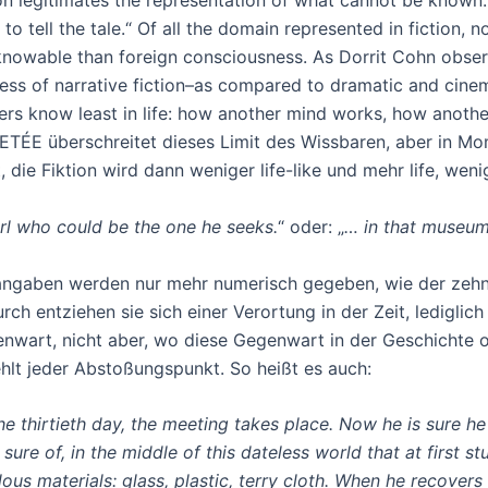
ion legitimates the representation of what cannot be known
d to tell the tale.“ Of all the domain represented in fiction,
knowable than foreign consciousness. As Dorrit Cohn observe
ness of narrative fiction–as compared to dramatic and cine
ers know least in life: how another mind works, how anothe
ETÉE überschreitet dieses Limit des Wissbaren, aber in Mo
, die Fiktion wird dann weniger life-like und mehr life, wenig
irl who could be the one he seeks.
“ oder: „
… in that museum
angaben werden nur mehr numerisch gegeben, wie der zehnt
rch entziehen sie sich einer Verortung in der Zeit, lediglich 
nwart, nicht aber, wo diese Gegenwart in der Geschichte od
ehlt jeder Abstoßungspunkt. So heißt es auch:
he thirtieth day, the meeting takes place. Now he is sure he r
s sure of, in the middle of this dateless world that at first s
lous materials: glass, plastic, terry cloth. When he recover