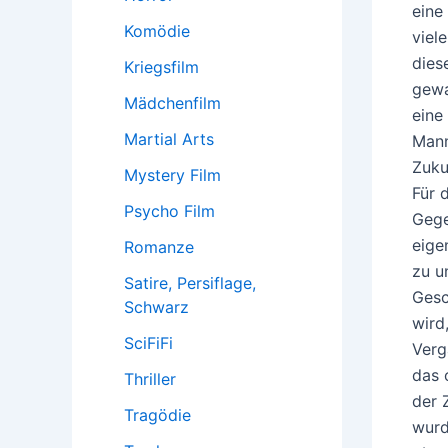
eine
Komödie
viel
dies
Kriegsfilm
gewa
Mädchenfilm
eine
Martial Arts
Mann
Zuku
Mystery Film
Für 
Psycho Film
Gege
eige
Romanze
zu u
Satire, Persiflage,
Gesc
Schwarz
wird
SciFiFi
Verg
das 
Thriller
der 
Tragödie
wurd