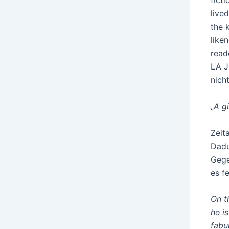
fict
live
the 
like
read
LA J
nicht
„
A g
Zeit
Dadu
Gege
es f
On t
he i
fabu