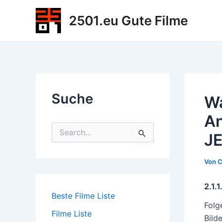
Zum
2501.eu Gute Filme
Inhalt
springen
Suche
Wa
An
S
J
u
c
h
Von
C
e
n
2.1.
n
Beste Filme Liste
a
Folg
c
Filme Liste
h
Bild