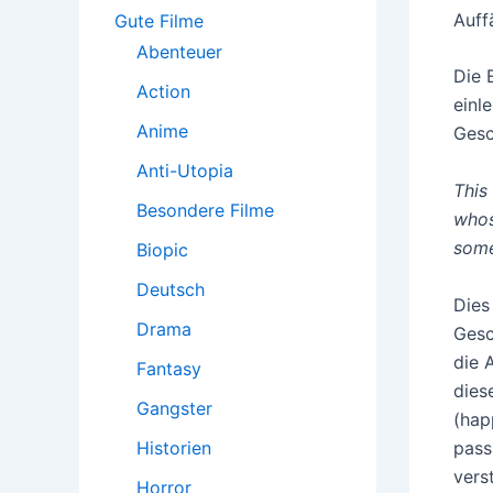
:
Auff
Gute Filme
Abenteuer
Die 
Action
einl
Anime
Gesc
Anti-Utopia
This
Besondere Filme
whos
some
Biopic
Deutsch
Dies
Drama
Gesc
die 
Fantasy
dies
Gangster
(hap
pass
Historien
vers
Horror