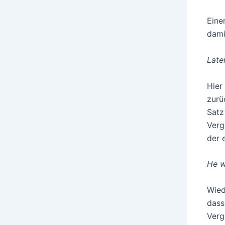
Eine
damit
Late
Hier
zurü
Satz
Verg
der 
He w
Wied
dass
Verg