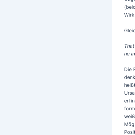
(bei
Wirk
Glei
That
he i
Die 
denk
heiß
Ursa
erfi
form
weiß
Mögl
Posi