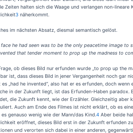
de Zeiten halten sich die Waage und verlangen non-lineare 
lichkeit
3
näherkommt.
ches im nächsten Absatz, diesmal semantisch gelöst.
 face he had seen was to be the only peacetime image to su
nvented that tender moment to prop up the madness to co
Frage, ob dieses Bild nur erfunden wurde „to prop up the 
bar ist, dass dieses Bild in jener Vergangenheit noch gar ni
t es „had he invented“, also hat er es erfunden, doch wenn 
che in der Zukunft liegt, ist das Erfunden-Haben paradox. E
ndet, die Zukunft kennt, wie der Erzähler. Gleichzeitig aber k
uliert. Auch am Ende des Filmes ist nicht erklärt, ob es ein
 es genauso wenig wie der Mann/das Kind.
4
Aber beide hab
ichkeit eröffnet, dieses Bild erst in der Zukunft erfunden 
tionen und verorten sich dabei in einer anderen, gegenwärti