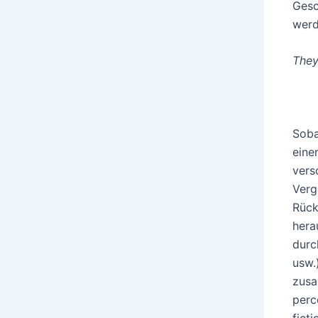
Gesc
werd
They
Soba
eine
vers
Verg
Rück
hera
durc
usw.
zusa
perc