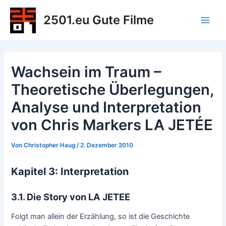
Zum
2501.eu Gute Filme
Inhalt
Main
springen
Men
Wachsein im Traum –
Theoretische Überlegungen,
Analyse und Interpretation
von Chris Markers LA JETÉE
Von
Christopher Haug
/
2. Dezember 2010
Kapitel 3: Interpretation
3.1. Die Story von LA JETEE
Folgt man allein der Erzählung, so ist die Geschichte