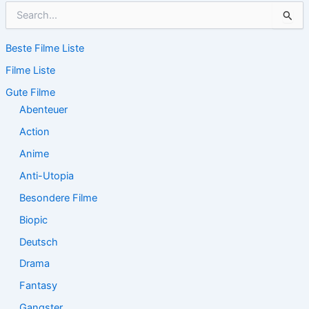
S
u
c
Beste Filme Liste
h
e
Filme Liste
n
n
Gute Filme
a
Abenteuer
c
Action
h
:
Anime
Anti-Utopia
Besondere Filme
Biopic
Deutsch
Drama
Fantasy
Gangster