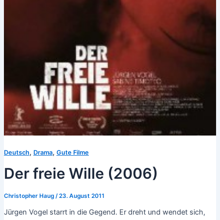
,
,
Deutsch
Drama
Gute Filme
Der freie Wille (2006)
Christopher Haug
/
23. August 2011
Jürgen Vogel starrt in die Gegend. Er dreht und wendet sich,