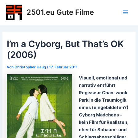
Zum
2501.eu Gute Filme
Inhalt
Main
springen
Men
I’m a Cyborg, But That’s OK
(2006)
Von
Christopher Haug
/
17. Februar 2011
Visuell, emotional und
narrativ entführt
Regisseur Chan-wook
Park in die Traumlogik
eines (eingebildeten?)
Cyborg Mädchens –
kein Film für Realisten,
eher für Schaum- und
Schlagsahneschläger.