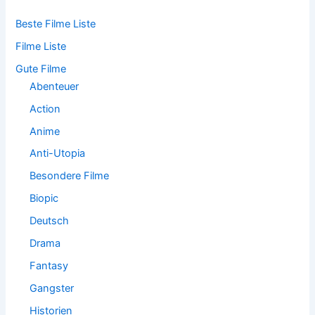
n
n
Beste Filme Liste
a
Filme Liste
c
h
Gute Filme
:
Abenteuer
Action
Anime
Anti-Utopia
Besondere Filme
Biopic
Deutsch
Drama
Fantasy
Gangster
Historien