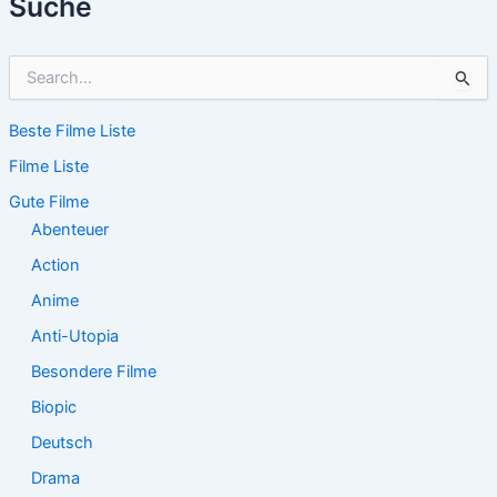
Suche
S
u
c
Beste Filme Liste
h
e
Filme Liste
n
n
Gute Filme
a
Abenteuer
c
Action
h
:
Anime
Anti-Utopia
Besondere Filme
Biopic
Deutsch
Drama