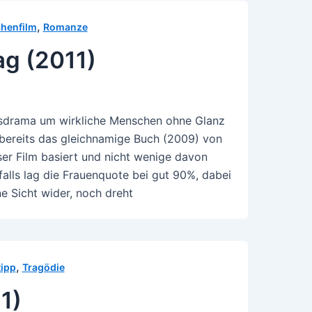
,
henfilm
Romanze
ag (2011)
nsdrama um wirkliche Menschen ohne Glanz
bereits das gleichnamige Buch (2009) von
ser Film basiert und nicht wenige davon
falls lag die Frauenquote bei gut 90%, dabei
ne Sicht wider, noch dreht
,
tipp
Tragödie
1)