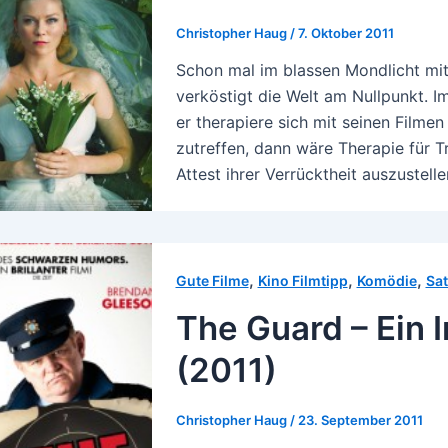
Christopher Haug
/
7. Oktober 2011
Schon mal im blassen Mondlicht mit
verköstigt die Welt am Nullpunkt. Im
er therapiere sich mit seinen Film
zutreffen, dann wäre Therapie für Tr
Attest ihrer Verrücktheit auszustell
,
,
,
Gute Filme
Kino Filmtipp
Komödie
Sat
The Guard – Ein 
(2011)
Christopher Haug
/
23. September 2011