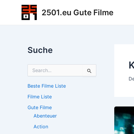
Zum
2501.eu Gute Filme
Inhalt
springen
Suche
K
S
u
De
c
h
Beste Filme Liste
e
Filme Liste
n
n
Gute Filme
a
c
Abenteuer
h
Action
: