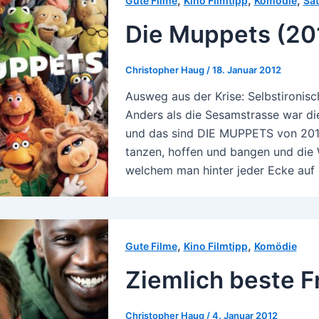
,
,
,
Gute Filme
Kino Filmtipp
Komödie
Sat
Die Muppets (20
Christopher Haug
/
18. Januar 2012
Ausweg aus der Krise: Selbstironis
Anders als die Sesamstrasse war d
und das sind DIE MUPPETS von 2011
tanzen, hoffen und bangen und die 
welchem man hinter jeder Ecke auf
,
,
Gute Filme
Kino Filmtipp
Komödie
Ziemlich beste F
Christopher Haug
/
4. Januar 2012