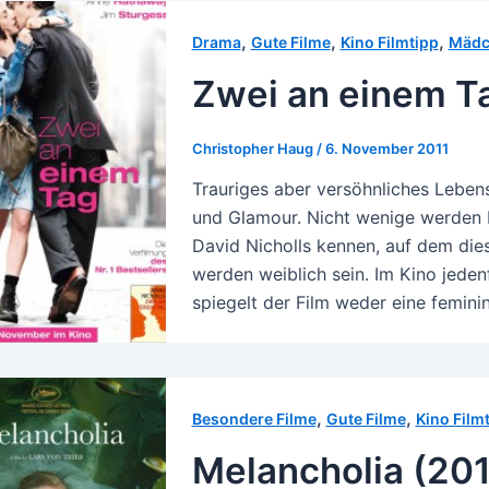
,
,
,
Drama
Gute Filme
Kino Filmtipp
Mädc
Zwei an einem T
Christopher Haug
/
6. November 2011
Trauriges aber versöhnliches Lebe
und Glamour. Nicht wenige werden 
David Nicholls kennen, auf dem die
werden weiblich sein. Im Kino jeden
spiegelt der Film weder eine femini
,
,
Besondere Filme
Gute Filme
Kino Film
Melancholia (201