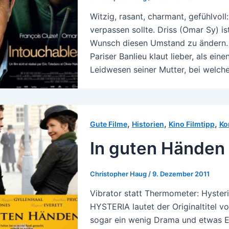
Witzig, rasant, charmant, gefühlvoll
verpassen sollte. Driss (Omar Sy) is
Wunsch diesen Umstand zu ändern. 
Pariser Banlieu klaut lieber, als e
Leidwesen seiner Mutter, bei welc
,
,
,
Gute Filme
Historien
Kino Filmtipp
Ko
In guten Händen 
Christopher Haug
/
9. Dezember 2011
Vibrator statt Thermometer: Hyster
HYSTERIA lautet der Originaltitel 
sogar ein wenig Drama und etwas Em