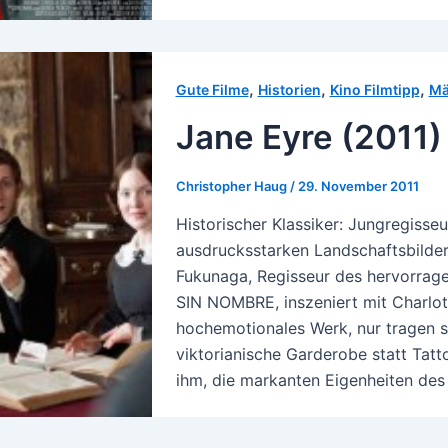
,
,
,
Gute Filme
Historien
Kino Filmtipp
Mä
Jane Eyre (2011)
Christopher Haug
/
29. November 2011
Historischer Klassiker: Jungregisseu
ausdrucksstarken Landschaftsbilder
Fukunaga, Regisseur des hervorrag
SIN NOMBRE, inszeniert mit Charlot
hochemotionales Werk, nur tragen s
viktorianische Garderobe statt Tat
ihm, die markanten Eigenheiten des 