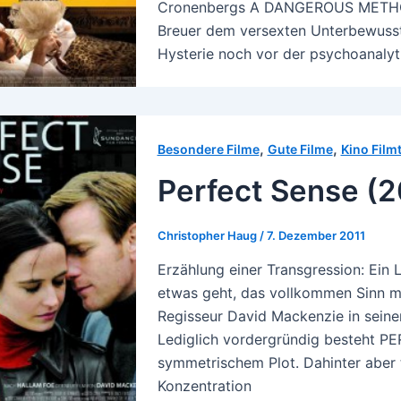
Cronenbergs A DANGEROUS METHOD 
Breuer dem versexten Unterbewussts
Hysterie noch vor der psychoanalyt
,
,
Besondere Filme
Gute Filme
Kino Film
Perfect Sense (2
Christopher Haug
/
7. Dezember 2011
Erzählung einer Transgression: Ein L
etwas geht, das vollkommen Sinn ma
Regisseur David Mackenzie in seine
Lediglich vordergründig besteht P
symmetrischem Plot. Dahinter aber tu
Konzentration