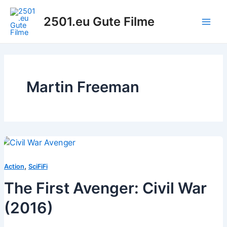
Zum
Inhalt
2501.eu Gute Filme
Main
springen
Men
Martin Freeman
,
Action
SciFiFi
The First Avenger: Civil War
(2016)