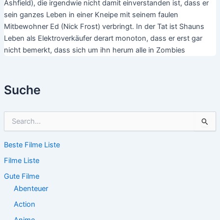
Ashfield), die irgendwie nicht damit einverstanden ist, dass er
sein ganzes Leben in einer Kneipe mit seinem faulen
Mitbewohner Ed (Nick Frost) verbringt. In der Tat ist Shauns
Leben als Elektroverkäufer derart monoton, dass er erst gar
nicht bemerkt, dass sich um ihn herum alle in Zombies
Suche
S
u
c
Beste Filme Liste
h
e
Filme Liste
n
n
Gute Filme
a
Abenteuer
c
Action
h
:
Anime