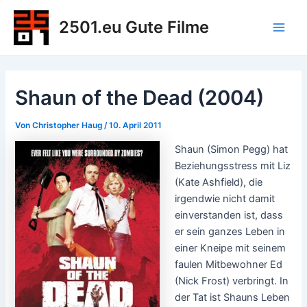
Zum
2501.eu Gute Filme
Inhalt
Main
springen
Men
Shaun of the Dead (2004)
Von
Christopher Haug
/
10. April 2011
Shaun (Simon Pegg) hat
Beziehungsstress mit Liz
(Kate Ashfield), die
irgendwie nicht damit
einverstanden ist, dass
er sein ganzes Leben in
einer Kneipe mit seinem
faulen Mitbewohner Ed
(Nick Frost) verbringt. In
der Tat ist Shauns Leben