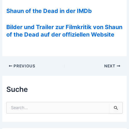
Shaun of the Dead in der IMDb
Bilder und Trailer zur Filmkritik von Shaun
of the Dead auf der offiziellen Website
Post
PREVIOUS
NEXT
navigation
Suche
S
u
c
h
e