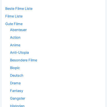
n
n
Beste Filme Liste
a
Filme Liste
c
h
Gute Filme
:
Abenteuer
Action
Anime
Anti-Utopia
Besondere Filme
Biopic
Deutsch
Drama
Fantasy
Gangster
Historien