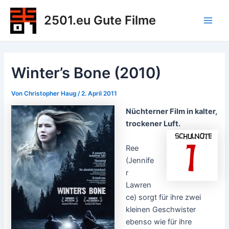
Zum
2501.eu Gute Filme
Inhalt
Main
springen
Men
Winter’s Bone (2010)
Von
Christopher Haug
/
2. April 2011
Nüchterner Film in kalter,
trockener Luft.
Ree
(Jennife
r
Lawren
ce) sorgt für ihre zwei
kleinen Geschwister
ebenso wie für ihre