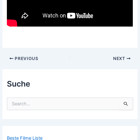
Post
PREVIOUS
NEXT
navigation
Suche
S
u
c
h
e
n
n
Beste Filme Liste