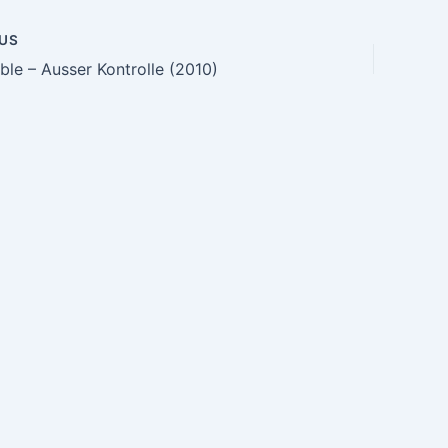
US
n
le – Ausser Kontrolle (2010)