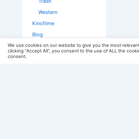
Trash
Western
Kinofilme
Blog
Geschichten
We use cookies on our website to give you the most relevan
clicking “Accept All”, you consent to the use of ALL the cook
Kopfstoß
consent.
Filmtheorie
2501:
Impressum