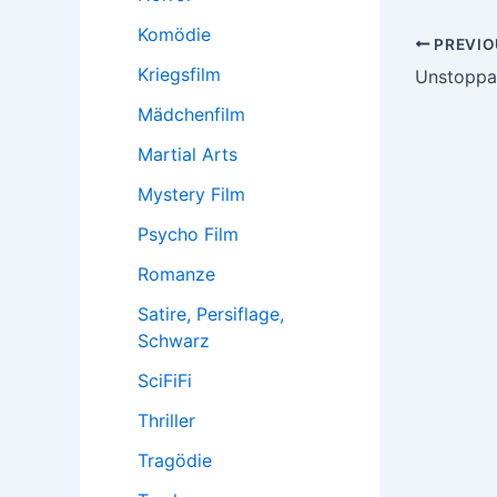
Komödie
Post
PREVIO
Kriegsfilm
navigatio
Unstoppab
Mädchenfilm
Martial Arts
Mystery Film
Psycho Film
Romanze
Satire, Persiflage,
Schwarz
SciFiFi
Thriller
Tragödie