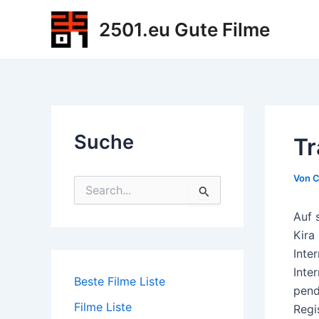
Zum
2501.eu Gute Filme
Inhalt
springen
Suche
Tr
Von
C
S
u
c
Auf 
h
Kira
e
Inte
n
n
Inte
Beste Filme Liste
a
pend
c
Filme Liste
Regi
h