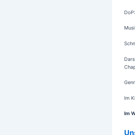
DoP:
Musi
Schn
Dars
Cha
Genr
Im K
Im 
Un