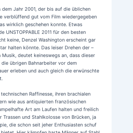
s dem Jahr 2001, der bis auf die üblichen
e verblüffend gut vom Film wiedergegeben
was wirklich geschehen konnte. Etwas
rde UNSTOPPABLE 2011 für den besten
cht keine, Denzel Washington erscheint gar
ar halten könnte. Das leiser Drehen der –
Musik, deutet keineswegs an, dass dieser
t die übrigen Bahnarbeiter vor dem
uer erleben und auch gleich die erwünschte
t.
technischen Raffinesse, ihren brachialen
tern wie aus antiquierten französischen
kumpelhafte Art am Laufen halten und freilich
 Trassen und Stahlkolosse von Brücken, ja
ie, die schon seit jeher Enthusiasten schuf
ietet. Hier kämpfen harte Männer auf Stahl