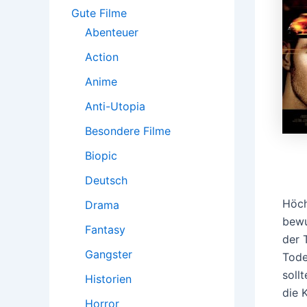
:
Gute Filme
Abenteuer
Action
Anime
Anti-Utopia
Besondere Filme
Biopic
Deutsch
Höch
Drama
bewu
Fantasy
der 
Gangster
Tode
soll
Historien
die 
Horror