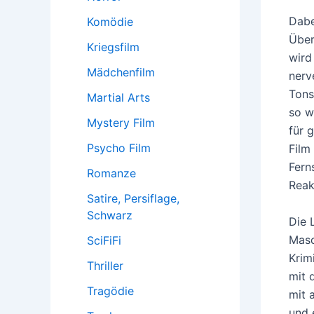
Dabe
Komödie
Über
Kriegsfilm
wird
Mädchenfilm
nerv
Tons
Martial Arts
so w
Mystery Film
für 
Psycho Film
Film
Fern
Romanze
Reak
Satire, Persiflage,
Schwarz
Die 
Masc
SciFiFi
Krim
Thriller
mit 
Tragödie
mit 
und 