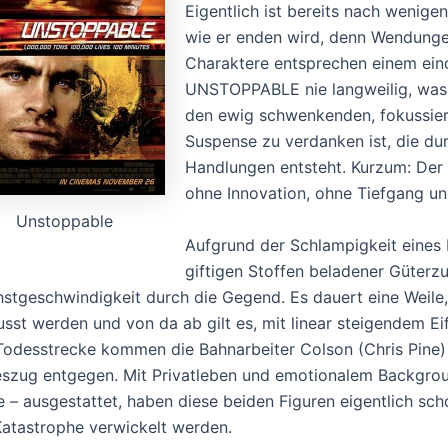
Eigentlich ist bereits nach wenigen
wie er enden wird, denn Wendungen
Charaktere entsprechen einem ein
UNSTOPPABLE nie langweilig, was 
den ewig schwenkenden, fokussie
Suspense zu verdanken ist, die du
Handlungen entsteht. Kurzum: Der 
ohne Innovation, ohne Tiefgang un
Unstoppable
Aufgrund der Schlampigkeit eines Ra
giftigen Stoffen beladener Güterz
stgeschwindigkeit durch die Gegend. Es dauert eine Weile, 
sst werden und von da ab gilt es, mit linear steigendem E
Todesstrecke kommen die Bahnarbeiter Colson (Chris Pine
szug entgegen. Mit Privatleben und emotionalem Backgrou
te – ausgestattet, haben diese beiden Figuren eigentlich sch
Katastrophe verwickelt werden.