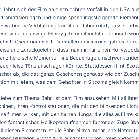
i lehnt sich der Film an einen echten Vorfall in den USA au
dramatisierungen und einige spannungssteigernde Element
 – wobei die Verblüffung vor allem daher rührt, dass so et
end wirkt das ewige Handygebimmel im Film, dennoch wu
chnitt Oscar nominiert. Darstellernominierung gab es zu re
eise und zurückgelehnt, dass man ihn für einen Hollywoodst
ganz heroische Momente – ins Bedächtige umschwenkenden 
 auch leise Töne anschlagen könnte. Stattdessen filmt Scot
seher ab, die das ganze Geschehen genauso wie der Zuscha
tion mitliefern, was dem Gelächter in Sitcoms gleich komm
Liebe zum Thema Bahn ist dem Film anzusehen. Mit all ihrer 
hinen, ihren Kontrollstationen, die mit den blinkenden Lich
inalfilmen wirken, mit den harten Jungs, die alles auf ihre 
den fantastischen Helikopteraufnahmen fahrender Züge über
all diesen Elementen ist die Bahn einmal mehr jene Heterotop
einen würdigen Ersatz zum ausgestorbenen Cowboydasein b