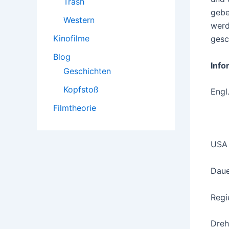
Trash
gebe
Western
werd
Kinofilme
gesc
Blog
Info
Geschichten
Kopfstoß
Engl
Filmtheorie
USA
Daue
Regi
Dreh