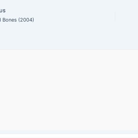
US
n
d Bones (2004)