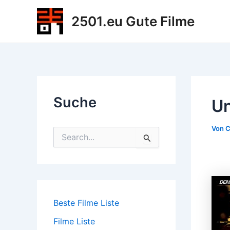
Zum
2501.eu Gute Filme
Inhalt
springen
Suche
Un
Von
C
S
u
c
h
e
n
n
Beste Filme Liste
a
c
Filme Liste
h