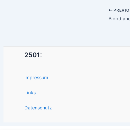
Post
PREVIO
navigatio
Blood an
2501:
Impressum
Links
Datenschutz