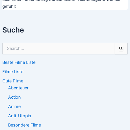
gefühlt
Suche
S
u
c
Beste Filme Liste
h
e
Filme Liste
n
n
Gute Filme
a
Abenteuer
c
Action
h
:
Anime
Anti-Utopia
Besondere Filme