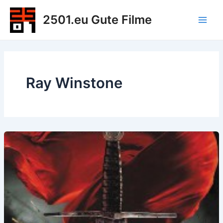
Zum
2501.eu Gute Filme
Inhalt
Main
springen
Men
Ray Winstone