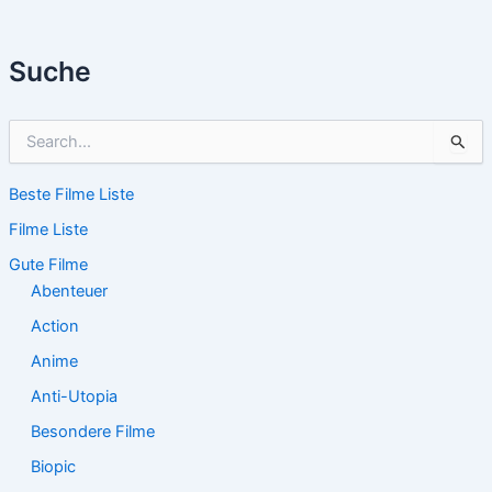
Suche
S
u
c
Beste Filme Liste
h
e
Filme Liste
n
n
Gute Filme
a
Abenteuer
c
Action
h
:
Anime
Anti-Utopia
Besondere Filme
Biopic