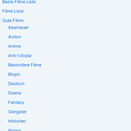
Beste Filme Liste
h
e
Filme Liste
n
n
Gute Filme
a
Abenteuer
c
Action
h
:
Anime
Anti-Utopia
Besondere Filme
Biopic
Deutsch
Drama
Fantasy
Gangster
Historien
Horror