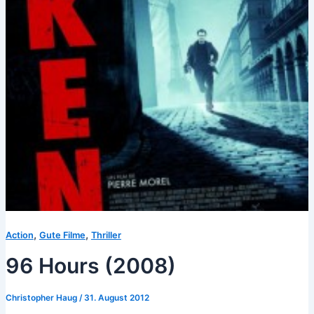
,
,
Action
Gute Filme
Thriller
96 Hours (2008)
Christopher Haug
/
31. August 2012