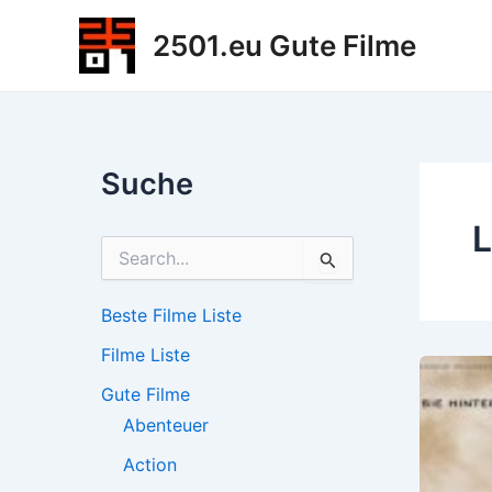
Zum
2501.eu Gute Filme
Inhalt
springen
Suche
L
S
u
c
h
Beste Filme Liste
e
Filme Liste
n
n
Gute Filme
a
c
Abenteuer
h
Action
: