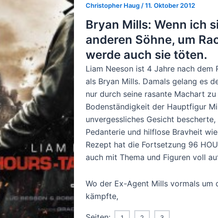
Christopher Haug
/
11. Oktober 2012
Bryan Mills: Wenn ich s
anderen Söhne, um Ra
werde auch sie töten.
Liam Neeson ist 4 Jahre nach dem
als Bryan Mills. Damals gelang es 
nur durch seine rasante Machart zu
Bodenständigkeit der Hauptfigur Mi
unvergessliches Gesicht bescherte,
Pedanterie und hilflose Bravheit w
Rezept hat die Fortsetzung 96 HOU
auch mit Thema und Figuren voll au
Wo der Ex-Agent Mills vormals um d
kämpfte,
Seiten:
1
2
3