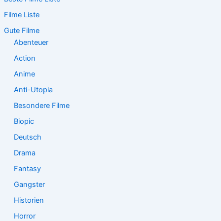
e
Filme Liste
n
n
Gute Filme
a
Abenteuer
c
Action
h
:
Anime
Anti-Utopia
Besondere Filme
Biopic
Deutsch
Drama
Fantasy
Gangster
Historien
Horror