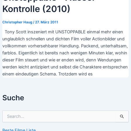
Kontrolle (2010)
Christopher Haug
/
27. März 2011
Tony Scott inszeniert mit UNSTOPPABLE einmal mehr einen
unglaublich schnellen und dichten Film voller Actionbilder und
vollkommen vorhersehbarer Handlung. Packend, unterhaltsam,
farblos. Eigentlich ist bereits nach wenigen Minuten klar, wohin
dieser Film steuert und wie er enden wird, denn Wendungen
werden leicht antizipiert und selbst die Charaktere entsprechen
einem eindeutigen Schema. Trotzdem wird es
Suche
S
u
c
Beste Filme Liste
h