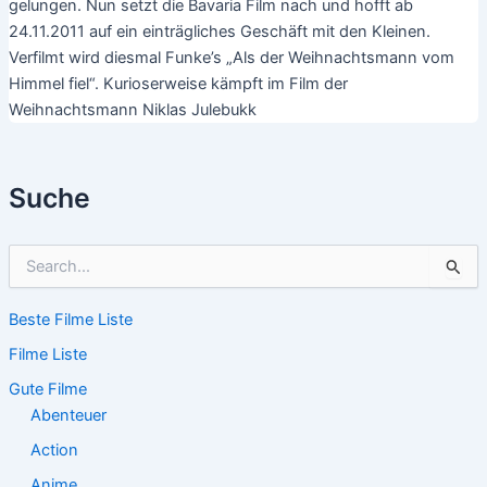
gelungen. Nun setzt die Bavaria Film nach und hofft ab
24.11.2011 auf ein einträgliches Geschäft mit den Kleinen.
Verfilmt wird diesmal Funke’s „Als der Weihnachtsmann vom
Himmel fiel“. Kurioserweise kämpft im Film der
Weihnachtsmann Niklas Julebukk
Suche
S
u
c
Beste Filme Liste
h
e
Filme Liste
n
n
Gute Filme
a
Abenteuer
c
Action
h
:
Anime