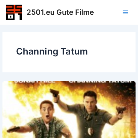
Zum
2501.eu Gute Filme
Inhalt
Main
springen
Men
Channing Tatum