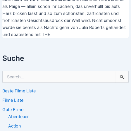
als Paige — allein schon ihr Lächeln, das unverhüllt bis aufs
Herz blicken lässt und so zum schönsten, zärtlichsten und
fröhlichsten Gesichtsausdruck der Welt wird. Nicht umsonst
wurde sie bereits als Nachfolgerin von Julia Roberts gehandelt
und spätestens mit THE
Suche
S
u
c
Beste Filme Liste
h
e
Filme Liste
n
n
Gute Filme
a
Abenteuer
c
Action
h