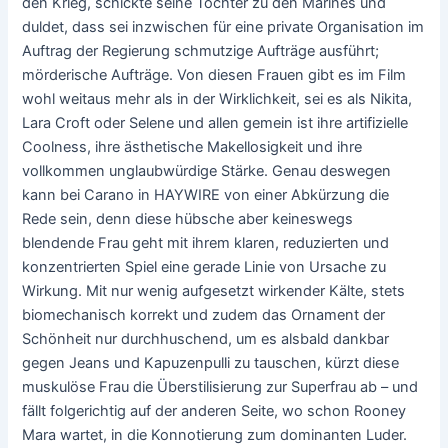
den Krieg, schickte seine Tochter zu den Marines und
duldet, dass sei inzwischen für eine private Organisation im
Auftrag der Regierung schmutzige Aufträge ausführt;
mörderische Aufträge. Von diesen Frauen gibt es im Film
wohl weitaus mehr als in der Wirklichkeit, sei es als Nikita,
Lara Croft oder Selene und allen gemein ist ihre artifizielle
Coolness, ihre ästhetische Makellosigkeit und ihre
vollkommen unglaubwürdige Stärke. Genau deswegen
kann bei Carano in HAYWIRE von einer Abkürzung die
Rede sein, denn diese hübsche aber keineswegs
blendende Frau geht mit ihrem klaren, reduzierten und
konzentrierten Spiel eine gerade Linie von Ursache zu
Wirkung. Mit nur wenig aufgesetzt wirkender Kälte, stets
biomechanisch korrekt und zudem das Ornament der
Schönheit nur durchhuschend, um es alsbald dankbar
gegen Jeans und Kapuzenpulli zu tauschen, kürzt diese
muskulöse Frau die Überstilisierung zur Superfrau ab – und
fällt folgerichtig auf der anderen Seite, wo schon Rooney
Mara wartet, in die Konnotierung zum dominanten Luder.