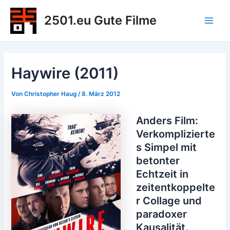
Zum
2501.eu Gute Filme
Inhalt
Main
springen
Men
Haywire (2011)
Von
Christopher Haug
/
8. März 2012
Anders Film:
Verkomplizierte
s Simpel mit
betonter
Echtzeit in
zeitentkoppelte
r Collage und
paradoxer
Kausalität.