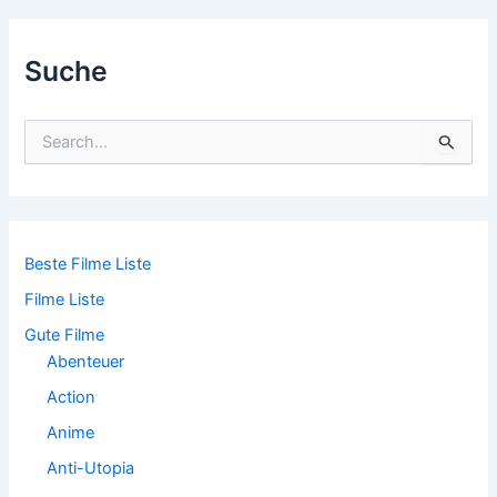
navigation
Suche
S
u
c
h
e
n
n
Beste Filme Liste
a
Filme Liste
c
h
Gute Filme
:
Abenteuer
Action
Anime
Anti-Utopia