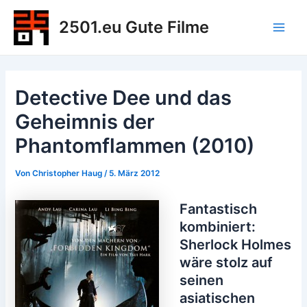
Zum
2501.eu Gute Filme
Inhalt
Main
springen
Men
Detective Dee und das
Geheimnis der
Phantomflammen (2010)
Von
Christopher Haug
/
5. März 2012
Fantastisch
kombiniert:
Sherlock Holmes
wäre stolz auf
seinen
asiatischen