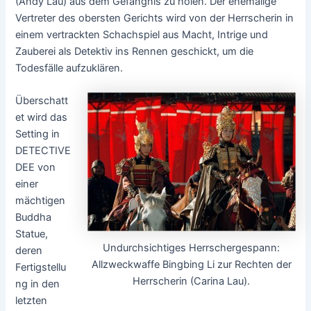
(Andy Lau) aus dem Gefängnis zu holen. Der ehemalige
Vertreter des obersten Gerichts wird von der Herrscherin in
einem vertrackten Schachspiel aus Macht, Intrige und
Zauberei als Detektiv ins Rennen geschickt, um die
Todesfälle aufzuklären.
Überschatt
et wird das
Setting in
DETECTIVE
DEE von
einer
mächtigen
Buddha
Statue,
Undurchsichtiges Herrschergespann:
deren
Allzweckwaffe Bingbing Li zur Rechten der
Fertigstellu
Herrscherin (Carina Lau).
ng in den
letzten