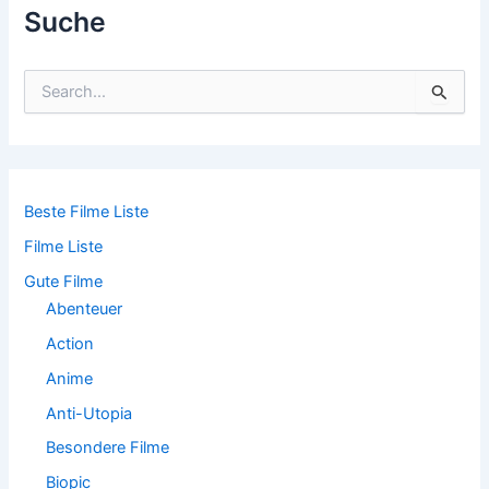
Suche
S
u
c
h
e
n
n
Beste Filme Liste
a
Filme Liste
c
h
Gute Filme
:
Abenteuer
Action
Anime
Anti-Utopia
Besondere Filme
Biopic