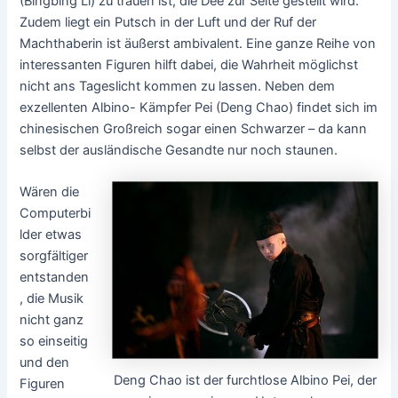
(Bingbing Li) zu trauen ist, die Dee zur Seite gestellt wird.
Zudem liegt ein Putsch in der Luft und der Ruf der
Machthaberin ist äußerst ambivalent. Eine ganze Reihe von
interessanten Figuren hilft dabei, die Wahrheit möglichst
nicht ans Tageslicht kommen zu lassen. Neben dem
exzellenten Albino- Kämpfer Pei (Deng Chao) findet sich im
chinesischen Großreich sogar einen Schwarzer – da kann
selbst der ausländische Gesandte nur noch staunen.
Wären die
Computerbi
lder etwas
sorgfältiger
entstanden
, die Musik
nicht ganz
so einseitig
und den
Deng Chao ist der furchtlose Albino Pei, der
Figuren