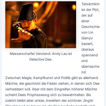
Tatsächlich
ist der Plot,
der auf
einer
Geschichte
von Lin
Qianyu
basiert,
überaus
Messerscharfer Verstand: Andy Lau ist
spannend
Detective Dee.
und
überrasche
nd.
Zwischen Magie, Kampfkunst und Politik gibt es allerhand
Mächte, die geschickt die Fäden ziehen, in denen sich Dee
verheddern soll. Aber mit dem Eingreifen höherer Mächte
scheint Dees Prophezeiung sich zu bewahrheiten. Bis
zuletzt bleibt aber unklar, inwiefern der schönen Jing’er