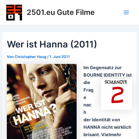
Zum
2501.eu Gute Filme
Inhalt
Main
springen
Men
Wer ist Hanna (2011)
Von
Christopher Haug
/
1. Juni 2011
Im Gegensatz zur
BOURNE IDENTIT
Y ist
die
Fr
ag
e
nac
h
der
Identität von
HANNA nicht wirklich
brisant. Vielmehr