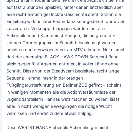
Sprache führt (oder anders herum?), erstreckt sich der Film
auf fast 2 Stunden Spielzeit, hinter denen letztendlich aber
eine recht einfach gestrickte Geschichte steht. Schon die
Einleitung wirkt in ihrer Redundanz sehr gedehnt, ohne viel
zu verraten. Verknappt hingegen werden fast alle
Actionbilder und Kampfeinstellungen, die aufgrund der
lahmen Choreographie im Schnitt beschleunigt werden
mussten und deswegen stark an MTV erinnern. Nur einmal
darf der ehemalige BLACK HAWK DOWN Sergeant Bana
allein gegen fünf Agenten antreten, in voller Länge ohne
Schnitt. Diese von der Steadycam begleitete, recht lange
Sequenz – einmal mehr in der orangen
Fußgängerunterführung am Berliner ZOB gefilmt – scheint
in wenigen Momenten alle die Actionversäumnisse der
Jugenddarstellerin Hannas wett machen zu wollen, lässt
aber in nicht wenigen Bewegungen die nötige Wucht
vermissen und endet zudem etwas holprig.
Dass WER IST HANNA aber als Actionfilm gar nicht