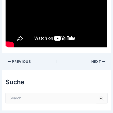
Post
PREVIOUS
NEXT
navigation
Suche
S
u
c
h