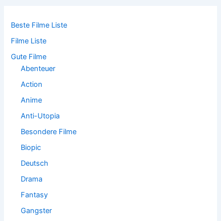
e
n
n
Beste Filme Liste
a
Filme Liste
c
h
Gute Filme
:
Abenteuer
Action
Anime
Anti-Utopia
Besondere Filme
Biopic
Deutsch
Drama
Fantasy
Gangster