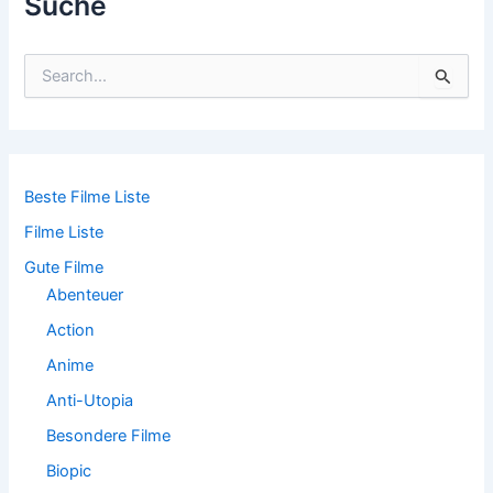
Suche
S
u
c
h
e
n
n
Beste Filme Liste
a
Filme Liste
c
h
Gute Filme
:
Abenteuer
Action
Anime
Anti-Utopia
Besondere Filme
Biopic