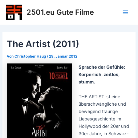
Zum
2501.eu Gute Filme
Inhalt
Main
springen
Men
The Artist (2011)
Von
Christopher Haug
/
29. Januar 2012
Sprache der Gefühle:
Körperlich, zeitlos,
stumm.
THE ARTIST ist eine
überschwängliche und
bewegend traurige
Liebesgeschichte im
Hollywood der 20er und
30er Jahre, in Schwarz-