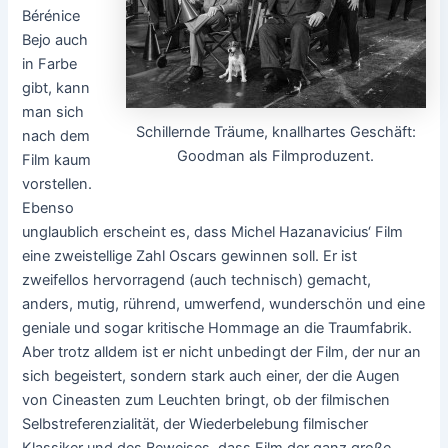
Bérénice
Bejo auch
in Farbe
gibt, kann
man sich
Schillernde Träume, knallhartes Geschäft:
nach dem
Goodman als Filmproduzent.
Film kaum
vorstellen.
Ebenso
unglaublich erscheint es, dass Michel Hazanavicius‘ Film
eine zweistellige Zahl Oscars gewinnen soll. Er ist
zweifellos hervorragend (auch technisch) gemacht,
anders, mutig, rührend, umwerfend, wunderschön und eine
geniale und sogar kritische Hommage an die Traumfabrik.
Aber trotz alldem ist er nicht unbedingt der Film, der nur an
sich begeistert, sondern stark auch einer, der die Augen
von Cineasten zum Leuchten bringt, ob der filmischen
Selbstreferenzialität, der Wiederbelebung filmischer
Klassiker und des Beweises, dass Film der ganz große