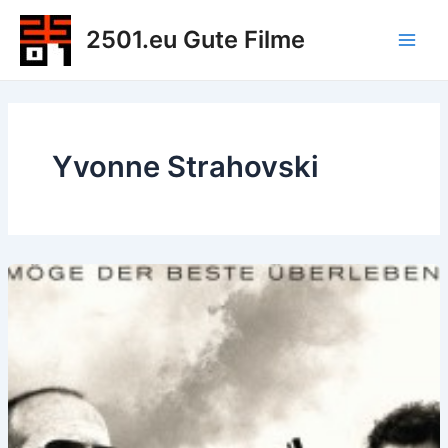
Zum
2501.eu Gute Filme
Inhalt
Main
springen
Men
Yvonne Strahovski