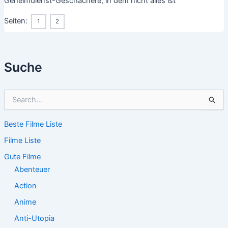
Geheimdienst-Geschachere, in dem nicht alles ist
Seiten:
1
2
Suche
S
u
c
Beste Filme Liste
h
e
Filme Liste
n
n
Gute Filme
a
Abenteuer
c
Action
h
:
Anime
Anti-Utopia