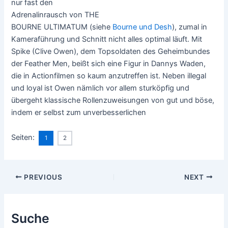
nur fast den
Adrenalinrausch von THE
BOURNE ULTIMATUM (siehe
Bourne und Desh
), zumal in
Kameraführung und Schnitt nicht alles optimal läuft. Mit
Spike (Clive Owen), dem Topsoldaten des Geheimbundes
der Feather Men, beißt sich eine Figur in Dannys Waden,
die in Actionfilmen so kaum anzutreffen ist. Neben illegal
und loyal ist Owen nämlich vor allem sturköpfig und
übergeht klassische Rollenzuweisungen von gut und böse,
indem er selbst zum unverbesserlichen
Seiten:
1
2
Post
PREVIOUS
NEXT
navigation
Suche