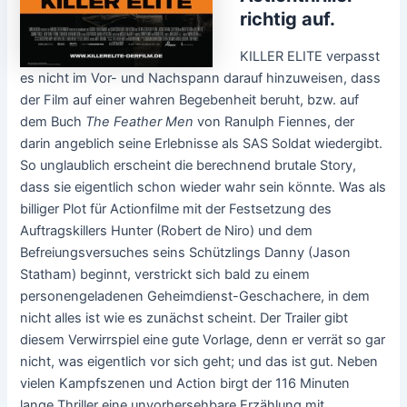
richtig auf.
KILLER ELITE verpasst
es nicht im Vor- und Nachspann darauf hinzuweisen, dass
der Film auf einer wahren Begebenheit beruht, bzw. auf
dem Buch
The Feather Men
von Ranulph Fiennes, der
darin angeblich seine Erlebnisse als SAS Soldat wiedergibt.
So unglaublich erscheint die berechnend brutale Story,
dass sie eigentlich schon wieder wahr sein könnte. Was als
billiger Plot für Actionfilme mit der Festsetzung des
Auftragskillers Hunter (Robert de Niro) und dem
Befreiungsversuches seins Schützlings Danny (Jason
Statham) beginnt, verstrickt sich bald zu einem
personengeladenen Geheimdienst-Geschachere, in dem
nicht alles ist wie es zunächst scheint. Der Trailer gibt
diesem Verwirrspiel eine gute Vorlage, denn er verrät so gar
nicht, was eigentlich vor sich geht; und das ist gut. Neben
vielen Kampfszenen und Action birgt der 116 Minuten
lange Thriller eine unvorhersehbare Erzählung mit