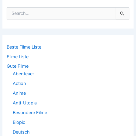
S
u
c
h
e
n
n
Beste Filme Liste
a
Filme Liste
c
h
Gute Filme
:
Abenteuer
Action
Anime
Anti-Utopia
Besondere Filme
Biopic
Deutsch