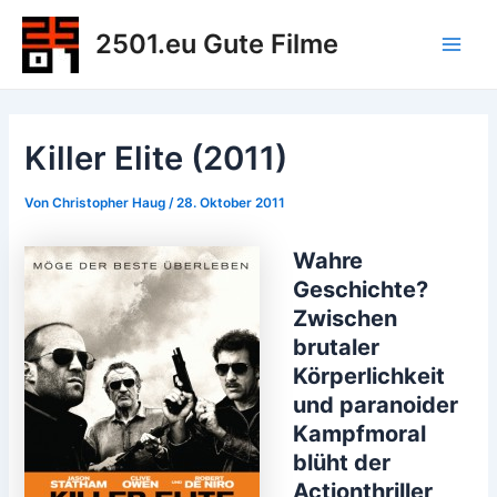
Zum
2501.eu Gute Filme
Inhalt
Main
springen
Men
Killer Elite (2011)
Von
Christopher Haug
/
28. Oktober 2011
Wahre
Geschichte?
Zwischen
brutaler
Körperlichkeit
und paranoider
Kampfmoral
blüht der
Actionthriller